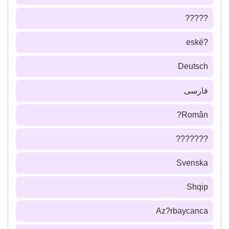
?????
?eské
Deutsch
فارسى
Român?
???????
Svenska
Shqip
Az?rbaycanca