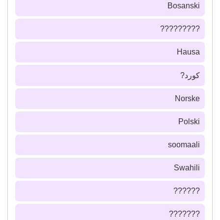
Bosanski
?????????
Hausa
كورد?
Norske
Polski
soomaali
Swahili
??????
???????