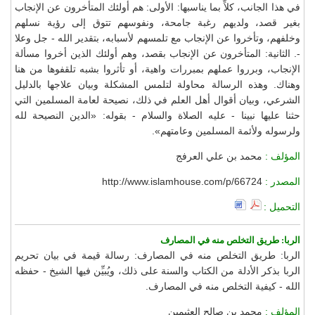
في هذا الجانب، كلاِّ بما يناسبها: الأولى: هم أولئك المتأخرون عن الإنجاب
بغير قصد، ولديهم رغبة جامحة، ونفوسهم تتوق إلى رؤية نسلهم
وخلفهم، وتأخروا عن الإنجاب مع تلمسهم لأسبابه، بتقدير الله - جل وعلا
-. الثانية: المتأخرون عن الإنجاب بقصد، وهم أولئك الذين أخروا مسألة
الإنجاب، وبرروا عملهم بمبررات واهية، أو تأثروا بشبه تلقفوها من هنا
وهناك. وهذه الرسالة محاولة لتلمس المشكلة وبيان علاجها بالدليل
الشرعي، وبيان أقوال أهل العلم في ذلك، نصيحة لعامة المسلمين التي
حثنا عليها نبينا - عليه الصلاة والسلام - بقوله: «الدين النصيحة لله
ولرسوله ولأئمة المسلمين وعامتهم».
المؤلف :
محمد بن علي العرفج
المصدر :
http://www.islamhouse.com/p/66724
التحميل :
الربا: طريق التخلص منه في المصارف
الربا: طريق التخلص منه في المصارف: رسالة قيمة في بيان تحريم
الربا بذكر الأدلة من الكتاب والسنة على ذلك، ويُبيِّن فيها الشيخ - حفظه
الله - كيفية التخلص منه في المصارف.
المؤلف :
محمد بن صالح العثيمين