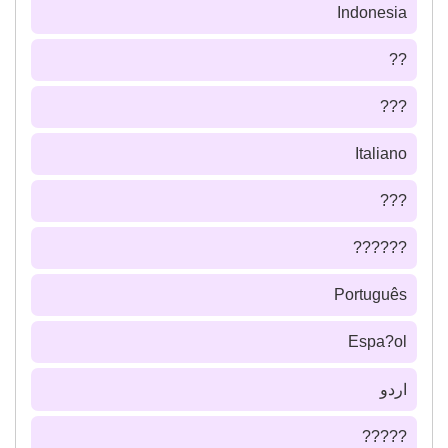
Indonesia
??
???
Italiano
???
??????
Português
Espa?ol
اردو
?????