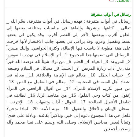
رسائل في أبواب متفرقة
رسائل في أبواب متفرقة : فهذه رسائل في أبواب متفرقة، يسَّر الله _
تعالى _ كتابتها، ونشرها، وإلقاءها في مناسبات مختلفة، بعضها إلى
الطول أقرب، وبعضها الآخر إلى القصر أقرب. وقد يكون في بعضها
بسط وتفصيل وعزو، وقد يراعى في بعضها جانب الاختصار لأنها خرجت
على هيئة مطوية لا يناسب فيها الإطالة، وكثرة الحواشي. وإليك مسرداً
بالرسائل التي تضمنها هذا المجموع: 1_ أثر الإسلام في تهذيب النفوس.
2_ المروءة. 3_ الحياء. 4_ الحلم. 5_ من ترك شيئاً لله عوضه الله خيراً
منه. 6_ آداب زيارة المريض. 7_ الحسد. 8_ مسائل في السلام وصيغه.
9_ حساب الجمَّل. 10_ معالم في الإمامة والخلافة. 11_ معالم في
اعتقاد أهل السنة في الصحابة. 12_ معالم في التعامل مع الفتن. 13_
من صور تكريم الإسلام للمرأة. 14_ من أقوال الرافعي في المرأة
(نقول من كتاب وحي القلم). 15_ من مفاسد الزنا. 16_ لطائف في
تفاضل الأعمال الصالحة. 17_ الجوال : آداب وتنبيهات. 18_ الإنترنت :
امتحان الإيمان والأخلاق والعقول. 19_ توبة الأمة. 20_ لماذا تدخن؟
فلعل في هذا المجموع دعوة إلى خير، وتذكيراً بفائدة، ودلالة على هدى؛
وتبياناً لبعض محاسن الإسلام، وصلى الله وسلم على نبينا محمد وآله
وصحبه أجمعين.