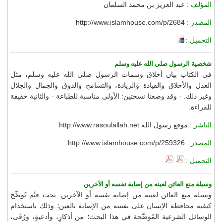
المؤلف :
عبد العزيز بن محمد السلمان
المصدر :
http://www.islamhouse.com/p/2684
التحميل :
شخصية الرسول صلى الله عليه وسلم
في الكتاب بيان أخلاق وسمات الرسول صلى الله عليه وسلم، مثل
العدل والأخلاق والقيادة والريادة، والتسامح والذوق والجمال والجلال
وغير ذلك. - وقد وضعنا نسختين: الأولى مناسبة للطباعة - والثانية خفيفة
للقراءة.
الناشر :
موقع رسول الله http://www.rasoulallah.net
المصدر :
http://www.islamhouse.com/p/259326
التحميل :
وسيلة منع العائن لعينه من إصابة نفسه أو الآخرين
وسيلة منع العائن لعينه من إصابة نفسه أو الآخرين: بحث قيِّم يُوضِّح
كيفية محافظة الإنسان على نفسه من الإصابة بالعين؛ وذلك باستخدام
الوسائل الشرعية المُوضَّحة في هذا البحث؛ من أذكارٍ، وأدعيةٍ، ورُقَى،