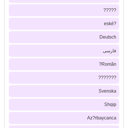
?????
?eské
Deutsch
فارسى
Român?
???????
Svenska
Shqip
Az?rbaycanca