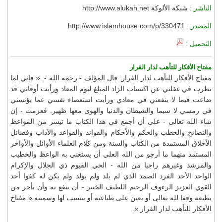
الناشر :
شبكة الألوكة http://www.alukah.net
المصدر :
http://www.islamhouse.com/p/330471
التحميل :
مفتاح الأفكار للتأهب لدار القرار
مفتاح الأفكار للتأهب لدار القرار: قال المؤلف - رحمه الله -: « فإني لما
نظرت في غفلتي عن اكتساب الزاد المبلغ ليوم المعاد ورأيت أوقاتي قد
ضاعت فيما لا ينفعني في معادي ورأيت استعصاء نفسي عما يؤنسني
في رمسي لا سيما والشيطان والدنيا والهوى معها ظهير. فعزمت - إن
شاء الله تعالى - على أن أجمع في هذا الكتاب ما تيسر من المواعظ
والنصائح والخطب والحكم والأحكام والفوائد والقواعد والآداب وفضائل
الأخلاق المستمدة من الكتاب والسنة ومن كلام العلماء الأوائل والأواخر
المستمد منهما ما أرجو من الله العلي أن يستغني به الواعظ والخطيب
والمرشد وغيرهم راجيا من الله - الحي القيوم ذي الجلال والإكرام
الواحد الأحد الفرد الصمد الذي لم يلد ولم يولد ولم يكن له كفوا أحد
القوي العزيز الرءوف الرحيم اللطيف الخبير - أن ينفع به وأن يأجر من
يطبعه وقفا لله تعالى أو يعين على طباعته أو يتسبب لها وسميته « مفتاح
الأفكار للتأهب لدار القرار ».