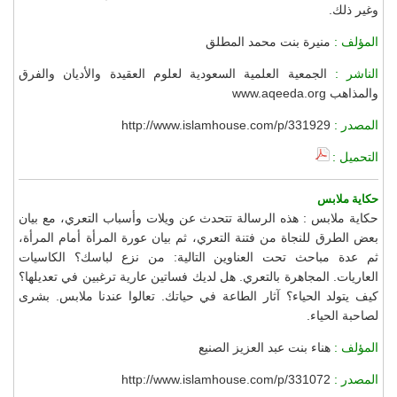
وغير ذلك.
المؤلف :
منيرة بنت محمد المطلق
الناشر :
الجمعية العلمية السعودية لعلوم العقيدة والأديان والفرق
والمذاهب www.aqeeda.org
المصدر :
http://www.islamhouse.com/p/331929
التحميل :
حكاية ملابس
حكاية ملابس : هذه الرسالة تتحدث عن ويلات وأسباب التعري، مع بيان
بعض الطرق للنجاة من فتنة التعري، ثم بيان عورة المرأة أمام المرأة،
ثم عدة مباحث تحت العناوين التالية: من نزع لباسك؟ الكاسيات
العاريات. المجاهرة بالتعري. هل لديك فساتين عارية ترغبين في تعديلها؟
كيف يتولد الحياء؟ آثار الطاعة في حياتك. تعالوا عندنا ملابس. بشرى
لصاحبة الحياء.
المؤلف :
هناء بنت عبد العزيز الصنيع
المصدر :
http://www.islamhouse.com/p/331072