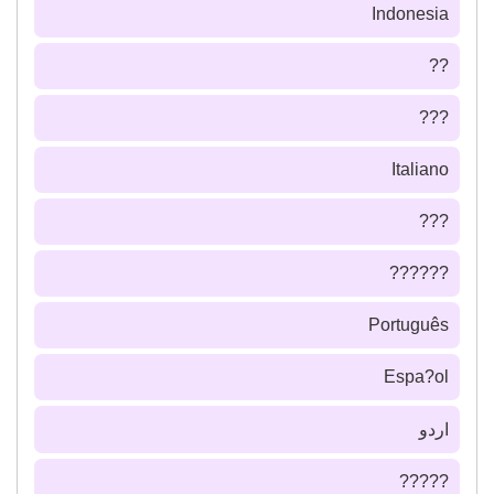
Indonesia
??
???
Italiano
???
??????
Português
Espa?ol
اردو
?????