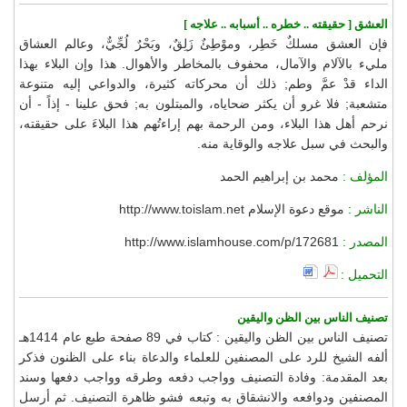
العشق [ حقيقته .. خطره .. أسبابه .. علاجه ]
فإن العشق مسلكٌ خَطِر، وموْطِئٌ زَلِقٌ، وبَحْرٌ لُجِّيٌّ، وعالم العشاق
مليء بالآلام والآمال، محفوف بالمخاطر والأهوال. هذا وإن البلاء بهذا
الداء قدْ عمَّ وطم; ذلك أن محركاته كثيرة، والدواعي إليه متنوعة
متشعبة; فلا غرو أن يكثر ضحاياه، والمبتلون به; فحق علينا - إذاً - أن
نرحم أهل هذا البلاء، ومن الرحمة بهم إراءتُهم هذا البلاءَ على حقيقته،
والبحث في سبل علاجه والوقاية منه.
المؤلف :
محمد بن إبراهيم الحمد
الناشر :
موقع دعوة الإسلام http://www.toislam.net
المصدر :
http://www.islamhouse.com/p/172681
التحميل :
تصنيف الناس بين الظن واليقين
تصنيف الناس بين الظن واليقين : كتاب في 89 صفحة طبع عام 1414هـ
ألفه الشيخ للرد على المصنفين للعلماء والدعاة بناء على الظنون فذكر
بعد المقدمة: وفادة التصنيف وواجب دفعه وطرقه وواجب دفعها وسند
المصنفين ودوافعه والانشقاق به وتبعه فشو ظاهرة التصنيف. ثم أرسل