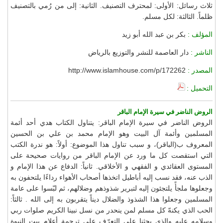
ثلاث رسائل: الأولى: لمحترف التصنيف. الثانية: إلى من رُمي بالتصنيف
ظلماً. الثالثة: لكل مسلم.
المؤلف :
بكر بن عبد الله أبو زيد
الناشر :
دار العاصمة للنشر والتوزيع بالرياض
المصدر :
http://www.islamhouse.com/p/172262
التحميل :
الروض الناضر في سيرة الإمام الباقر
الروض الناضر في سيرة الإمام الباقر: يتناول الكتاب هدي أحد أئمة
المسلمين وأئمة آل البيت وهو الإمام محمد بن علي بن الحسين
المعروف ب(الباقر)، و سبب تناول هذا الموضوع: أولاً: هو ندرة الكتب
التي استقصت كل ما ورد عن الإمام الباقر من روايات صحيحة على
المستوى العقائدي و الفقهي و الأخلاقي. ثانياً: الدفاع عن هذا الإمام و
الذب عنه، فقد نسب إليه أباطيل اتخذها أصحاب الأهواء رداءًا يلتحفون به
وجعلوها ملجأً يلتجئون إليه لتبرير شذوذهم وضلالهم، ثم لبّسوا على عامة
المسلمين وجعلوا هذا الشذوذ والضلال ديناً يتقربون به إلى الله . ثالثاً:
الحب الذي يكنهّ كل مسلم لمن ينحدر من نسل نبينا الكريم صلوات ربي
وسلامه عليه والذي يحثنا على التعرّف على ترجمة أعلام بيت النبوة