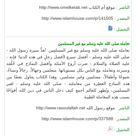
الناشر :
موقع أم الكتاب http://www.omelketab.net
المصدر :
http://www.islamhouse.com/p/141505
التحميل :
تعامله صلى الله عليه وسلم مع غير المسلمين
تعامله صلى الله عليه وسلم مع غير المسلمين: تُعدُّ سيرة رسول الله -
صلى الله عليه وسلم - أفضل سيرةٍ لأفضل رجلٍ في هذه الدنيا؛ فإنه -
عليه الصلاة والسلام - ضربَ أروع الأمثلة وأفضل النماذج في خُلُقه
وسيرته وتعامله مع الناس بكل مستوياتها: متعلمين وجهالاً، رجالاً ونساءً،
شيوخًا وأطفالاً، مسلمين وغير مسلمين. وهذا الكتاب يتناول بعضًا من
هذه النماذج العطِرة من معاملته - صلى الله عليه وسلم - لغير
المسلمين، ويُظهِر للعالم أجمع كيف دخل الناس في دين الله أفواجًا
بسبب هذه المعاملة الطيبة.
الناشر :
موقع رسول الله http://www.rasoulallah.net
المصدر :
http://www.islamhouse.com/p/337588
التحميل :