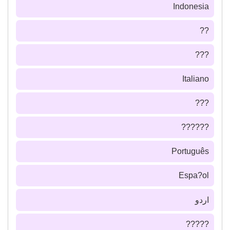
Indonesia
??
???
Italiano
???
??????
Português
Espa?ol
اردو
?????