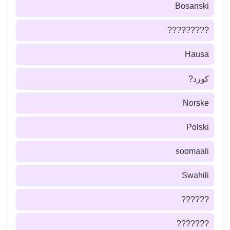
Bosanski
?????????
Hausa
كورد?
Norske
Polski
soomaali
Swahili
??????
???????