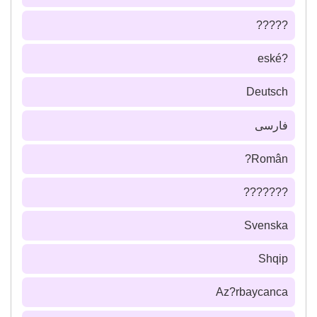
?????
?eské
Deutsch
فارسى
Român?
???????
Svenska
Shqip
Az?rbaycanca