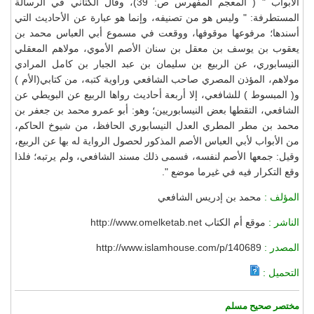
الأبواب " ( المعجم المفهرس ص: 39)، وقال الكتاني في الرسالة
المستطرفة: " وليس هو من تصنيفه، وإنما هو عبارة عن الأحاديث التي
أسندها؛ مرفوعها موقوفها، ووقعت في مسموع أبي العباس محمد بن
يعقوب بن يوسف بن معقل بن سنان الأصم الأموي، مولاهم المعقلي
النيسابوري، عن الربيع بن سليمان بن عبد الجبار بن كامل المرادي
مولاهم، المؤذن المصري صاحب الشافعي وراوية كتبه، من كتابي(الأم )
و( المبسوط ) للشافعي، إلا أربعة أحاديث رواها الربيع عن البويطي عن
الشافعي، التقطها بعض النيسابوريين؛ وهو: أبو عمرو محمد بن جعفر بن
محمد بن مطر المطري العدل النيسابوري الحافظ، من شيوخ الحاكم،
من الأبواب لأبي العباس الأصم المذكور لحصول الرواية له بها عن الربيع،
وقيل: جمعها الأصم لنفسه، فسمى ذلك مسند الشافعي، ولم يرتبه؛ فلذا
وقع التكرار فيه في غيرما موضع ".
المؤلف :
محمد بن إدريس الشافعي
الناشر :
موقع أم الكتاب http://www.omelketab.net
المصدر :
http://www.islamhouse.com/p/140689
التحميل :
مختصر صحيح مسلم