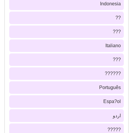
Indonesia
??
???
Italiano
???
??????
Português
Espa?ol
اردو
?????