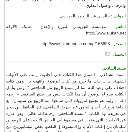
والرقى، وأصول التداوي.
المؤلف :
خالد بن عبد الرحمن الجريسي
الناشر :
مؤسسة الجريسي للتوزيع والإعلان - شبكة الألوكة
http://www.alukah.net
المصدر :
http://www.islamhouse.com/p/166698
التحميل :
مسند الشافعي
مسند الشافعي : اشتمل هذا الكتاب على أحاديث رتبت على الأبواب
الفقهية، بدأت بباب ما خرج من كتاب الوضوء، وانتهت بـ " ومن كتاب
اختلاف علي وعبد الله مما لم يسمع الربيع من الشافعي ". ومن يتأمل
الكتاب يبدو له بوضوح أن هذا الكتاب ليس من صنع الشافعي - رحمه
الله -، وإنما هو تجميع لمروياته التي سمعها منه الربيع بن سليمان، مع
إضافة مرويات أخرى له من غير طريق الشافعي، قال الحافظ ابن حجر
في تعريفه بهذا الكتاب: " مسند الشافعي - رحمه الله تعالى - وهو: عبارة
عن الأحاديث التي وقعت في مسموع أبي العباس الأصم، على الربيع بن
سليمان من [ كتاب الأم ]، و[ المبسوط ]، التقطها بعض النيسابوريين من