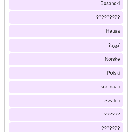
Bosanski
?????????
Hausa
كورد?
Norske
Polski
soomaali
Swahili
??????
???????