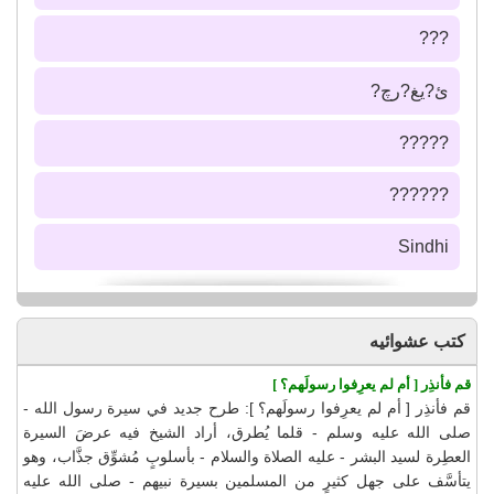
???
ئ?يغ?رچ?
?????
??????
Sindhi
كتب عشوائيه
قم فأنذِر [ أم لم يعرِفوا رسولَهم؟ ]
قم فأنذِر [ أم لم يعرِفوا رسولَهم؟ ]: طرح جديد في سيرة رسول الله -
صلى الله عليه وسلم - قلما يُطرق، أراد الشيخ فيه عرضَ السيرة
العطِرة لسيد البشر - عليه الصلاة والسلام - بأسلوبٍ مُشوِّق جذَّاب، وهو
يتأسَّف على جهل كثيرٍ من المسلمين بسيرة نبيهم - صلى الله عليه