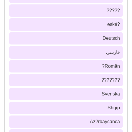
?????
?eské
Deutsch
فارسى
Român?
???????
Svenska
Shqip
Az?rbaycanca