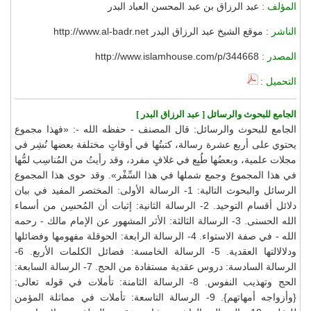
المؤلف :
عبد الرزاق بن عبد المحسن العباد البدر
الناشر :
موقع الشيخ عبد الرزاق البدر http://www.al-badr.net
المصدر :
http://www.islamhouse.com/p/344668
التحميل :
الجامع للبحوث والرسائل [ عبد الرزاق البدر ]
الجامع للبحوث والرسائل: قال المصنف - حفظه الله -: «فهذا مجموع
يحتوي على أربع عشرة رسالة، كتبتُها في أوقاتٍ مختلفة بعضها نُشِر في
مجلات علمية، وبعضُها طُبِع في غلافٍ مفرد، وقد رأيتُ من المُناسِب لمُّها
في هذا المجموع وجمع شملها في هذا السِّفْر». وقد حوى هذا المجموع
الرسائل والبحوث التالية: 1- الرسالة الأولى: المختصر المفيد في بيان
دلائل أقسام التوحيد. 2- الرسالة الثانية: إثبات أن المُحسِن من أسماء
الله الحسنى. 3- الرسالة الثالثة: الأثر المشهور عن الإمام مالك - رحمه
الله - في صفة الاستواء. 4- الرسالة الرابعة: الحوقلة مفهومها وفضائلها
ودلالالتها العقدية. 5- الرسالة الخامسة: فضائل الكلمات الأربع. 6-
الرسالة السادسة: دروس عقدية مستفادة من الحج. 7- الرسالة السابعة:
الحج وتهذيب النفوس. 8- الرسالة الثامنة: تأملات في قوله تعالى:
{وأزواجه أمهاتهم}. 9- الرسالة التاسعة: تأملات في مماثلة المؤمن