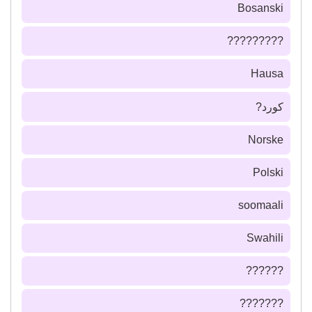
Bosanski
?????????
Hausa
كورد?
Norske
Polski
soomaali
Swahili
??????
???????