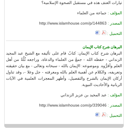
تيارات العنف هذه في مستقبل الصحوة الإسلامية؟
المؤلف :
جماعة من العلماء
المصدر :
http://www.islamhouse.com/p/144863
التحميل :
البرهان شرح كتاب الإيمان
البرهان شرح كتاب الإيمان: كتابٌ قام على تأليفه مع الشيخ عبد المجيد
الزنداني - حفظه الله - جمعٌ من العلماء والدعاة، وراجعه ثُلَّةٌ من أهل
العلم وأقرُّوه. وموضوعه: الإيمان بالله - سبحانه وتعالى - مع بيان حقيقته
وتعريفه، والكلام عن أهمية العلم بالله ومعرفته - جل وعلا -، وقد تناول
أركان الإيمان بالشرح والتفصيل، وأظهر المعجزات العلمية في الآيات
الربانية والأحاديث النبوية.
المؤلف :
عبد المجيد بن عزيز الزنداني
المصدر :
http://www.islamhouse.com/p/339046
التحميل :