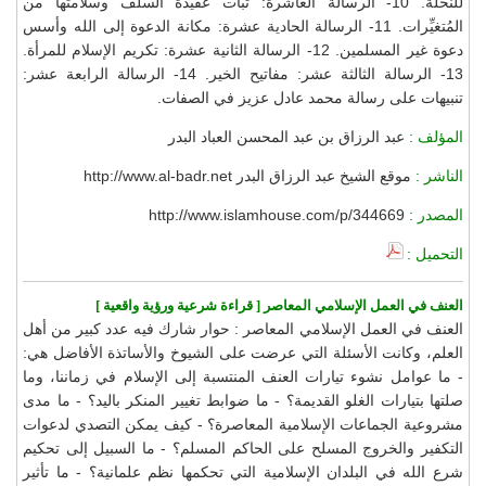
للنخلة. 10- الرسالة العاشرة: ثبات عقيدة السلف وسلامتها من
المُتغيِّرات. 11- الرسالة الحادية عشرة: مكانة الدعوة إلى الله وأسس
دعوة غير المسلمين. 12- الرسالة الثانية عشرة: تكريم الإسلام للمرأة.
13- الرسالة الثالثة عشر: مفاتيح الخير. 14- الرسالة الرابعة عشر:
تنبيهات على رسالة محمد عادل عزيز في الصفات.
المؤلف :
عبد الرزاق بن عبد المحسن العباد البدر
الناشر :
موقع الشيخ عبد الرزاق البدر http://www.al-badr.net
المصدر :
http://www.islamhouse.com/p/344669
التحميل :
العنف في العمل الإسلامي المعاصر [ قراءة شرعية ورؤية واقعية ]
العنف في العمل الإسلامي المعاصر : حوار شارك فيه عدد كبير من أهل
العلم، وكانت الأسئلة التي عرضت على الشيوخ والأساتذة الأفاضل هي:
- ما عوامل نشوء تيارات العنف المنتسبة إلى الإسلام في زماننا، وما
صلتها بتيارات الغلو القديمة؟ - ما ضوابط تغيير المنكر باليد؟ - ما مدى
مشروعية الجماعات الإسلامية المعاصرة؟ - كيف يمكن التصدي لدعوات
التكفير والخروج المسلح على الحاكم المسلم؟ - ما السبيل إلى تحكيم
شرع الله في البلدان الإسلامية التي تحكمها نظم علمانية؟ - ما تأثير