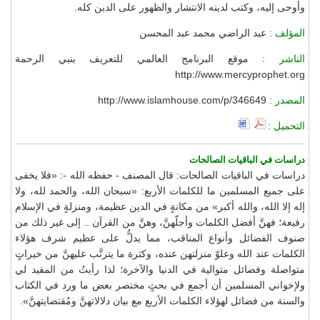
وأوحى إليه، وكتب لدينه الانتشار والظهور على الدين كله.
المؤلف :
عبد الراضي محمد عبد المحسن
الناشر :
موقع البرنامج العالمي للتعريف بنبي الرحمة
http://www.mercyprophet.org
المصدر :
http://www.islamhouse.com/p/346649
التحميل :
دراسات في الباقيات الصالحات
دراسات في الباقيات الصالحات: قال المصنف - حفظه الله -: «فلا يخفى
على جميع المسلمين ما للكلمات الأربع: «سبحان الله، والحمد لله، ولا
إله إلا الله، والله أكبر» من مكانةٍ في الدين عظيمة، ومنزلةٍ في الإسلام
رفيعة؛ فهنَّ أفضل الكلمات وأجلّهنَّ، وهنَّ من القرآن .. إلى غير ذلك من
صنوف الفضائل وأنواع المناقب، مما يدلُّ على عظيم شرف هؤلاء
الكلمات عند الله وعلوّ منزلتهن عنده، وكثرة ما يترتَّب عليهنَّ من خيراتٍ
متواصلة وفضائل متوالية في الدنيا والآخرة؛ لذا رأيتُ من المفيد لي
ولإخواني المسلمين أن أجمع في بحثٍ مختصر بعض ما ورد في الكتاب
والسنة من فضائل لهؤلاء الكلمات الأربع مع بيان دلالاتهنَّ ومُقتضايتهنَّ».