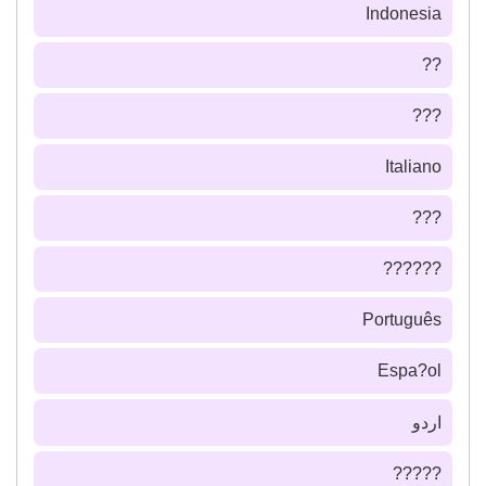
Indonesia
??
???
Italiano
???
??????
Português
Espa?ol
اردو
?????