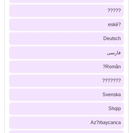
?????
?eské
Deutsch
فارسى
Român?
???????
Svenska
Shqip
Az?rbaycanca