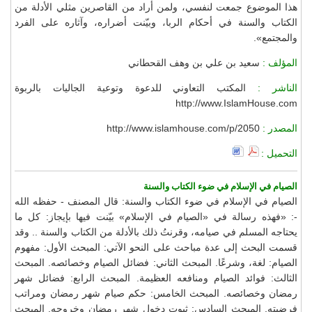
هذا الموضوع جمعت لنفسي، ولمن أراد من القاصرين مثلي الأدلة من
الكتاب والسنة في أحكام الربا، وبيّنت أضراره، وآثاره على الفرد
والمجتمع».
المؤلف :
سعيد بن علي بن وهف القحطاني
الناشر :
المكتب التعاوني للدعوة وتوعية الجاليات بالربوة
http://www.IslamHouse.com
المصدر :
http://www.islamhouse.com/p/2050
التحميل :
الصيام في الإسلام في ضوء الكتاب والسنة
الصيام في الإسلام في ضوء الكتاب والسنة: قال المصنف - حفظه الله
-: «فهذه رسالة في «الصيام في الإسلام» بيّنت فيها بإيجاز: كل ما
يحتاجه المسلم في صيامه، وقرنتُ ذلك بالأدلة من الكتاب والسنة .. وقد
قسمت البحث إلى عدة مباحث على النحو الآتي: المبحث الأول: مفهوم
الصيام: لغة، وشرعًا. المبحث الثاني: فضائل الصيام وخصائصه. المبحث
الثالث: فوائد الصيام ومنافعه العظيمة. المبحث الرابع: فضائل شهر
رمضان وخصائصه. المبحث الخامس: حكم صيام شهر رمضان ومراتب
فرضيته. المبحث السادس: ثبوت دخول شهر رمضان وخروجه. المبحث