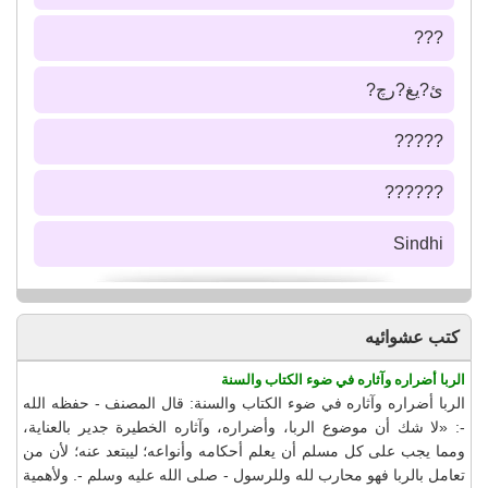
???
ئ?يغ?رچ?
?????
??????
Sindhi
كتب عشوائيه
الربا أضراره وآثاره في ضوء الكتاب والسنة
الربا أضراره وآثاره في ضوء الكتاب والسنة: قال المصنف - حفظه الله
-: «لا شك أن موضوع الربا، وأضراره، وآثاره الخطيرة جدير بالعناية،
ومما يجب على كل مسلم أن يعلم أحكامه وأنواعه؛ ليبتعد عنه؛ لأن من
تعامل بالربا فهو محارب لله وللرسول - صلى الله عليه وسلم -. ولأهمية