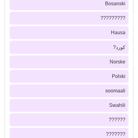
Bosanski
?????????
Hausa
كورد?
Norske
Polski
soomaali
Swahili
??????
???????