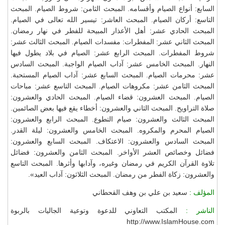
السابع: أنواع الصيام وأقسامه. المبحث الثامن: شروط الصيام. المبحث
التاسع: أركان الصيام. المبحث العاشر: تيسير الله تعالى في الصيام.
المبحث الحادي عشر: أهل الأعذار المبيحة للفطر في نهار رمضان.
المبحث الثاني عشر: المفطرات: مفسدات الصيام. المبحث الثالث عشر:
شروط المفطرات. المبحث الرابع عشر: الصيام في بلاد يطول فيها
النهار. المبحث الخامس عشر: آداب الصيام الواجبة. المبحث السادس
عشر: محرمات الصيام. المبحث السابع عشر: آداب الصيام المستحبة.
المبحث الثامن عشر: مكروهات الصيام. المبحث التاسع عشر: مباحات
الصيام. المبحث العشرون: قضاء الصيام. المبحث الحادي والعشرون:
صلاة التراويح. المبحث الثاني والعشرون: أخطاء يقع فيها بعض الصائمين.
المبحث الثالث والعشرون: صيام التطوع. المبحث الرابع والعشرون:
الصيام المحرم والمكروه. المبحث الخامس والعشرون: ليلة القدر.
المبحث السادس والعشرون: الاعتكاف. المبحث السابع والعشرون:
فضائل وخصائص العشر الأواخر. المبحث الثامن والعشرون: فضائل
تلاوة القرآن الكريم في رمضان وغيره، وآدابها وأثرها. المبحث التاسع
والعشرون: زكاة الفطر من رمضان. المبحث الثلاثون: آداب العيد».
المؤلف :
سعيد بن علي بن وهف القحطاني
الناشر :
المكتب التعاوني للدعوة وتوعية الجاليات بالربوة
http://www.IslamHouse.com