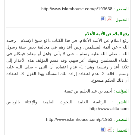
المصدر :
http://www.islamhouse.com/p/193638
التحميل :
رفع الملام عن الأئمة الأعلام
رفع الملام عن الأئمة الأعلام: في هذا الكتاب دافع شيخ الإسلام - رحمه
الله - عن أئمة المسلمين، وبين أعذارهم في مخالفة بعض سنة رسول
الله - صلى الله عليه وسلم - حتى لا يأتي جاهل أو معاند فيتكلم في
علماء المسلمين وينتهك أعراضهم، وقد قسم المؤلف هذه الأعذار إلى
ثلاثة أعذار رئيسية وهي: 1- عدم اعتقاده أن النبى - صلى الله عليه
وسلم - قاله. 2- عدم اعتقاده إرادة تلك المسألة بهذا القول. 3- اعتقاده
أن ذلك الحكم منسوخ.
المؤلف :
أحمد بن عبد الحليم بن تيمية
الناشر :
الرئاسة العامة للبحوث العلمية والإفتاء بالرياض
http://www.alifta.com
المصدر :
http://www.islamhouse.com/p/1953
التحميل :