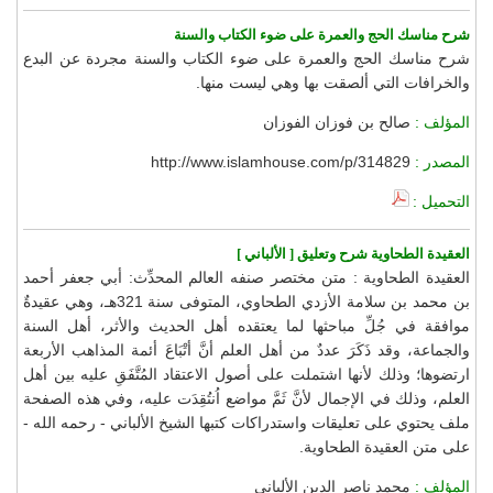
شرح مناسك الحج والعمرة على ضوء الكتاب والسنة
شرح مناسك الحج والعمرة على ضوء الكتاب والسنة مجردة عن البدع
والخرافات التي ألصقت بها وهي ليست منها.
المؤلف :
صالح بن فوزان الفوزان
المصدر :
http://www.islamhouse.com/p/314829
التحميل :
العقيدة الطحاوية شرح وتعليق [ الألباني ]
العقيدة الطحاوية : متن مختصر صنفه العالم المحدِّث: أبي جعفر أحمد
بن محمد بن سلامة الأزدي الطحاوي، المتوفى سنة 321هـ، وهي عقيدةٌ
موافقة في جُلِّ مباحثها لما يعتقده أهل الحديث والأثر، أهل السنة
والجماعة، وقد ذَكَرَ عددٌ من أهل العلم أنَّ أتْبَاعَ أئمة المذاهب الأربعة
ارتضوها؛ وذلك لأنها اشتملت على أصول الاعتقاد المُتَّفَقِ عليه بين أهل
العلم، وذلك في الإجمال لأنَّ ثَمَّ مواضع اُنتُقِدَت عليه، وفي هذه الصفحة
ملف يحتوي على تعليقات واستدراكات كتبها الشيخ الألباني - رحمه الله -
على متن العقيدة الطحاوية.
المؤلف :
محمد ناصر الدين الألباني