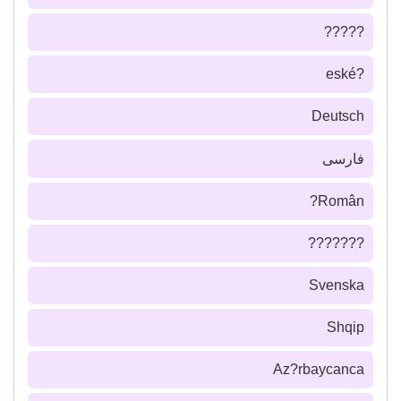
?????
?eské
Deutsch
فارسى
Român?
???????
Svenska
Shqip
Az?rbaycanca