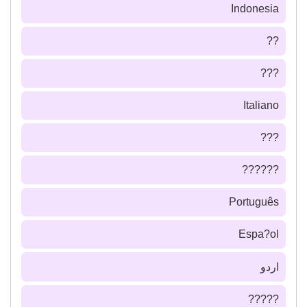
Indonesia
??
???
Italiano
???
??????
Português
Espa?ol
اردو
?????