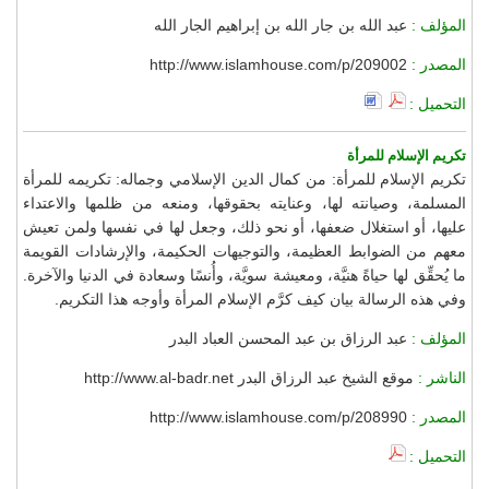
المؤلف :
عبد الله بن جار الله بن إبراهيم الجار الله
المصدر :
http://www.islamhouse.com/p/209002
التحميل :
تكريم الإسلام للمرأة
تكريم الإسلام للمرأة: من كمال الدين الإسلامي وجماله: تكريمه للمرأة
المسلمة، وصيانته لها، وعنايته بحقوقها، ومنعه من ظلمها والاعتداء
عليها، أو استغلال ضعفها، أو نحو ذلك، وجعل لها في نفسها ولمن تعيش
معهم من الضوابط العظيمة، والتوجيهات الحكيمة، والإرشادات القويمة
ما يُحقِّق لها حياةً هنيَّة، ومعيشة سويَّة، وأُنسًا وسعادة في الدنيا والآخرة.
وفي هذه الرسالة بيان كيف كرَّم الإسلام المرأة وأوجه هذا التكريم.
المؤلف :
عبد الرزاق بن عبد المحسن العباد البدر
الناشر :
موقع الشيخ عبد الرزاق البدر http://www.al-badr.net
المصدر :
http://www.islamhouse.com/p/208990
التحميل :