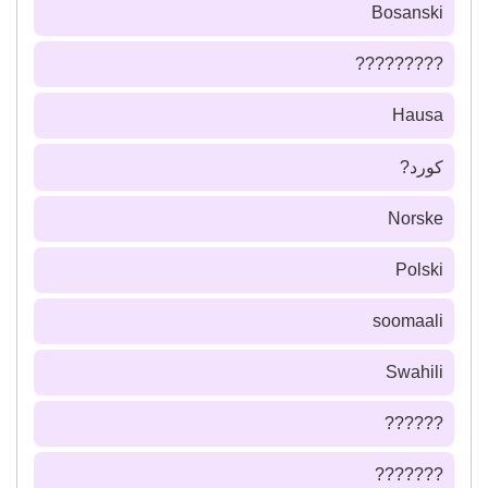
Bosanski
?????????
Hausa
كورد?
Norske
Polski
soomaali
Swahili
??????
???????