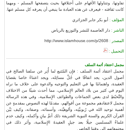
تفاوتها، وتتناولها الأفهام على أختلافها بحيث يتصفحها المسلم - ومهما
كانت ثقافته - فيعرف عن هذه العبادة ما ينبغي أن يعرفه كل مسلم عنها.
المؤلف :
أبو بكر جابر الجزائري
الناشر :
دار العاصمة للنشر والتوزيع بالرياض
المصدر :
http://www.islamhouse.com/p/2608
التحميل :
مجمل اعتقاد أئمة السلف
مجمل اعتقاد أئمة السلف : فإِن المُتَتبع لما أُثِر عن سلفنا الصالح في
أصول الدين، يجد اتفاقًا في جُلِّ مسائِله، ويجد اعتناءً خاصا بقضايا
العقيدة، واهتمامًا بها في التعليم والتوجيه والدعوة على خلاف ما نراه
اليوم في كثير من بلاد العالم الإِسلامي، مما أحدث شيئًا من الاختلاف
والتَّخبّطِ لدى بعض الجماعات والطوائف الإِسلامية، وفي هذه الرسالة
مجمل لاعتقادهم مجموعة من أقوالهم، مقدمًا لهذه النصوص بمقدمةٍ عن
أهمية توحيد الله في رُبوبيَّتِه، وألوهيَّته، وأسمائه، وصفاته، وكيف بَيَّن
القرآن الكريم والسنة النبوية الشريفة ذلك أتمَّ بيانٍ وأكمله، وكيف خدم
علماءُ المسلمين جيلًا بعد جيلٍ العقيدةَ الإِسلامية، وأثر ذلك في
مجتمعاتهم إِلى وقتنا الحاضر.