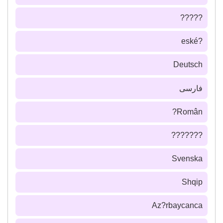
?????
?eské
Deutsch
فارسى
Român?
???????
Svenska
Shqip
Az?rbaycanca