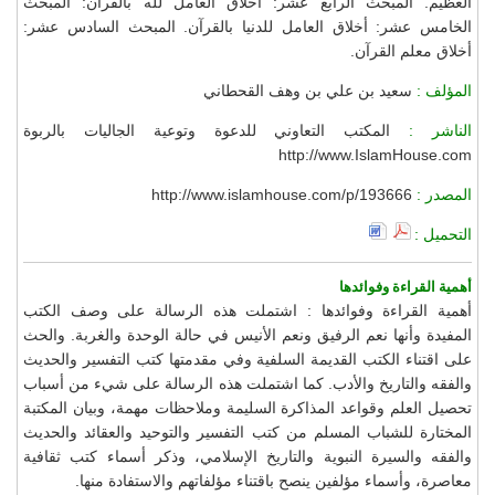
العظيم. المبحث الرابع عشر: أخلاق العامل لله بالقرآن: المبحث
الخامس عشر: أخلاق العامل للدنيا بالقرآن. المبحث السادس عشر:
أخلاق معلم القرآن.
المؤلف :
سعيد بن علي بن وهف القحطاني
الناشر :
المكتب التعاوني للدعوة وتوعية الجاليات بالربوة
http://www.IslamHouse.com
المصدر :
http://www.islamhouse.com/p/193666
التحميل :
أهمية القراءة وفوائدها
أهمية القراءة وفوائدها : اشتملت هذه الرسالة على وصف الكتب
المفيدة وأنها نعم الرفيق ونعم الأنيس في حالة الوحدة والغربة. والحث
على اقتناء الكتب القديمة السلفية وفي مقدمتها كتب التفسير والحديث
والفقه والتاريخ والأدب. كما اشتملت هذه الرسالة على شيء من أسباب
تحصيل العلم وقواعد المذاكرة السليمة وملاحظات مهمة، وبيان المكتبة
المختارة للشباب المسلم من كتب التفسير والتوحيد والعقائد والحديث
والفقه والسيرة النبوية والتاريخ الإسلامي، وذكر أسماء كتب ثقافية
معاصرة، وأسماء مؤلفين ينصح باقتناء مؤلفاتهم والاستفادة منها.