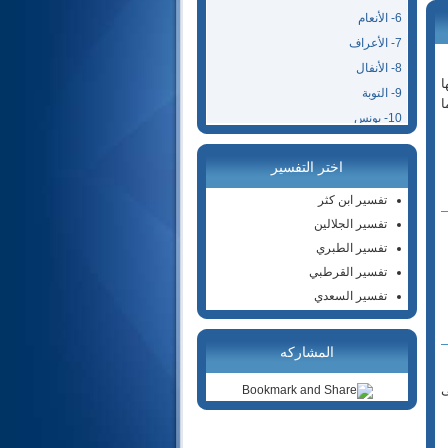
6- الأنعام
7- الأعراف
8- الأنفال
ا
9- التوبة
ا
10- يونس
11- هود
اختر التفسير
12- يوسف
13- الرعد
تفسير ابن كثر
14- إبراهيم
تفسير الجلالين
15- الحجر
تفسير الطبري
16- النحل
تفسير القرطبي
17- الإسراء
تفسير السعدي
18- الكهف
19- مريم
المشاركه
20- طه
ى
21- الأنبياء
22- الحج
23- المؤمنون