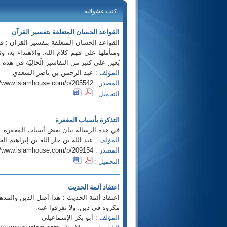
كتب عشوائيه
القواعد الحسان المتعلقة بتفسير القرآن
القواعد الحسان المتعلقة بتفسير القرآن : ف
ومتأملها على فهم كلام الله، والاهتداء به، و
يُعين على كثير من التفاسير الْحَالِيّة في هذه
المؤلف :
عبد الرحمن بن ناصر السعدي
المصدر :
//www.islamhouse.com/p/205542
التحميل :
التذكرة بأسباب المغفرة
في هذه الرسالة بيان بعض أسباب المغفرة.
المؤلف :
عبد الله بن جار الله بن إبراهيم الجا
المصدر :
//www.islamhouse.com/p/209154
التحميل :
اعتقاد أئمة الحديث
اعتقاد أئمة الحديث : هذا أصل الدين والمذه
مكروه في دين، ولا تفرقوا عنه.
المؤلف :
أبو بكر الإسماعيلي