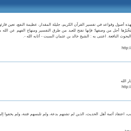
هذه أصول وقواعد في تفسير القرآن الكريم، جليلة المقدار، عظيمة النفع، تعين قارئه
مَخْبَرُها أجل من وصفها؛ فإنها تفتح للعبد من طرق التفسير ومنهاج الفهم عن الله م
 البحوث النافعة. اعتنى به : الشيخ خالد بن عثمان السبت - أثابه الله -.
http:
ر الله
http:
ب، اعتقاد أئمة أهل الحديث، الذين لم تشنهم بدعة، ولم تلبسهم فتنة، ولم يخفوا إل