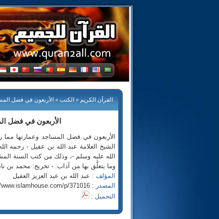
القرآن الكريم
»
الكتب
» الأربعون في فضل المساج
الأربعون في فضل الم
الأربعون في فضل المساجد وعمارتها مما روا
الشيخ العلامة عبد الله بن عقيل - رحمه ال
الله عليه وسلم -، وذلك من كتب السنة المشر
وما يتعلَّق بها من آداب. - تخريج: محمد بن ن
المؤلف :
عبد الله بن عبد العزيز العقيل
المصدر :
//www.islamhouse.com/p/371016
التحميل :