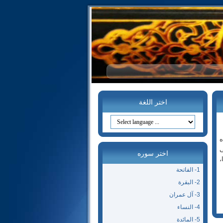
اختر اللغة
ه
ى
اختر سوره
،
1- الفاتحة
2- البقرة
3- آل عمران
4- النساء
5- المائدة