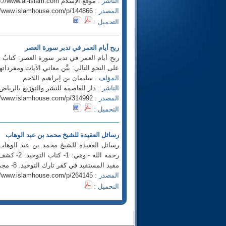
الناشر :
موقع الإسلام http://www.al-islam.com
المصدر :
//www.islamhouse.com/p/144866
التحميل :
ربح أيام العمر في تدبر سورة العصر
ربح أيام العمر في تدبر سورة العصر: كتابٌ
على النحو التالي: بيَّن معاني الآيات ومفرداتها
المؤلف :
سليمان بن إبراهيم اللاحم
الناشر :
دار العاصمة للنشر والتوزيع بالرياض - موقع الكتيب
المصدر :
//www.islamhouse.com/p/314992
التحميل :
رسائل العقيدة للشيخ محمد بن عبد الوهاب
رسائل العقيدة للشيخ محمد بن عبد الوهاب
مفيد المستفيد في كفر تارك التوحيد. 8- مجموعة رسائل في التوحيد.
المصدر :
//www.islamhouse.com/p/264145
التحميل :