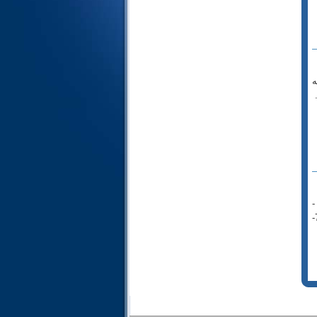
24- النور
25- الفرقان
26- الشعراء
27- النمل
ه
28- القصص
29- العنكبوت
30- الروم
31- لقمان
32- السجدة
33- الأحزاب
34- سبأ
-
35- فاطر
رحمه الله - وهي: 1- كتاب التوحيد. 2- كشف الشبهات. 3- ثلاثة الأصول. 4- القواعد الأربع. 5- فضل الإسلام. 6- أصول الإيمان. 7-
36- يس
37- الصافات
38- ص
39- الزمر
40- غافر
41- فصلت