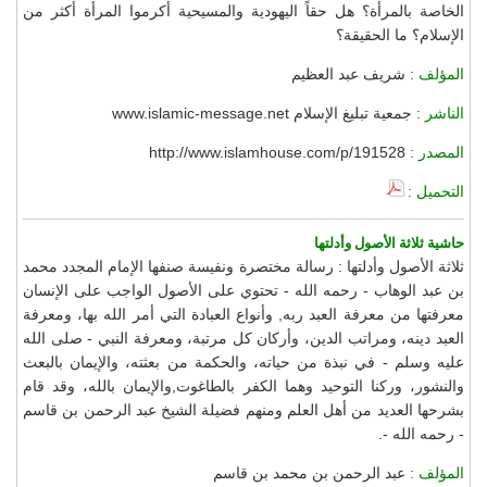
الخاصة بالمرأة؟ هل حقاً اليهودية والمسيحية أكرموا المرأة أكثر من
الإسلام؟ ما الحقيقة؟
المؤلف :
شريف عبد العظيم
الناشر :
جمعية تبليغ الإسلام www.islamic-message.net
المصدر :
http://www.islamhouse.com/p/191528
التحميل :
حاشية ثلاثة الأصول وأدلتها
ثلاثة الأصول وأدلتها : رسالة مختصرة ونفيسة صنفها الإمام المجدد محمد
بن عبد الوهاب - رحمه الله - تحتوي على الأصول الواجب على الإنسان
معرفتها من معرفة العبد ربه, وأنواع العبادة التي أمر الله بها، ومعرفة
العبد دينه، ومراتب الدين، وأركان كل مرتبة، ومعرفة النبي - صلى الله
عليه وسلم - في نبذة من حياته، والحكمة من بعثته، والإيمان بالبعث
والنشور، وركنا التوحيد وهما الكفر بالطاغوت,والإيمان بالله، وقد قام
بشرحها العديد من أهل العلم ومنهم فضيلة الشيخ عبد الرحمن بن قاسم
- رحمه الله -.
المؤلف :
عبد الرحمن بن محمد بن قاسم