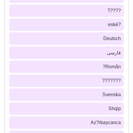
?????
?eské
Deutsch
فارسى
Român?
???????
Svenska
Shqip
Az?rbaycanca