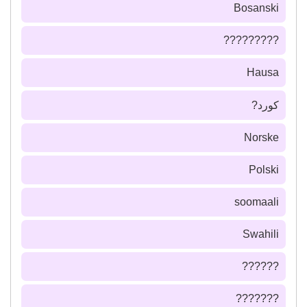
Bosanski
?????????
Hausa
كورد?
Norske
Polski
soomaali
Swahili
??????
???????