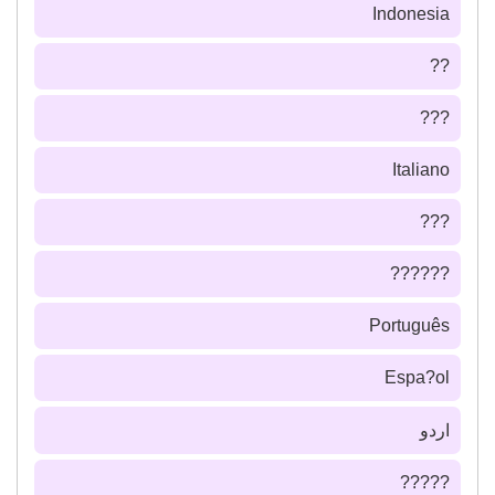
Indonesia
??
???
Italiano
???
??????
Português
Espa?ol
اردو
?????