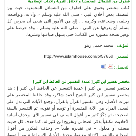
قطوف من الشمائل المحمدية والأخلاق النبوية والآداب الإسلامية
كتاب مختصر يحتوي على قطوف من الشمائل المحمدية، حيث بين
المصنف بعض أخلاق النبي - صلى الله عليه وسلم -، وآدابه، وتواضعه،
وحلمه، وشجاعته، وكرمه ... إلخ من الأمور التي ينبغي أن يحرص كل
مسلم أن يعرفها عن النبي - صلى الله عليه وسلم - وقد حرصنا على
توفير نسخة مصورة من الكتاب؛ حتى يسهل طباعتها ونشرها.
المؤلف :
محمد جميل زينو
المصدر :
http://www.islamhouse.com/p/57659
التحميل :
مختصر تفسير ابن كثير [ عمدة التفسير عن الحافظ ابن كثير ]
مختصر تفسير ابن كثير [ عمدة التفسير عن الحافظ ابن كثير ] : هذا
مختصر تفسير ابن كثير للشيخ أحمد شاكر، وقد حافظ المختصر على
ميزات الأصل، وهي: تفسير القرآن بالقرآن، وجمع الآيات التي تدل على
المعنى المراد من الآية المفسرة أو تؤيده أو تقويه، ثم التفسير بالسنة
الصحيحة، ثم ذِكْرُ كثير من أقوال السلف في تفسير الآي. وحذف أسانيد
الأحاديث مكتفياً بذكر الصحابي وتخريج ابن كثير له، كما حذف كل حديث
ضعيف أو معلول – في تقديره طبعاً –، وحذف المكرر من أقوال
الصحابة والتابعين اكتفاء ببعضها، وحذف الأخبار الإسرائيلية وما أشبهها،