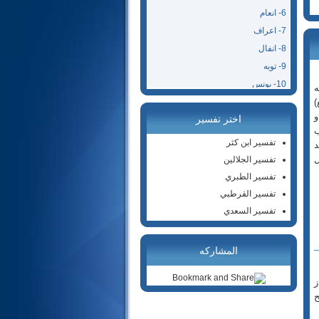
6- انعام
7- اعراف
8- انفال
9- توبه
10- يونس
ه
)
11- هود
و
اختر تفسير
12- يوسف
ب
13- رعد
تفسير ابن كثر
د
14- ابراهيم
ل
تفسير الجلالين
15- حجر
تفسير الطبري
16- نحل
تفسير القرطبي
17- اسراء
تفسير السعدي
18- كهف
19- مريم
المشاركه
20- طه
21- انبياء
ز
ح
22- حج
23- مؤمنون