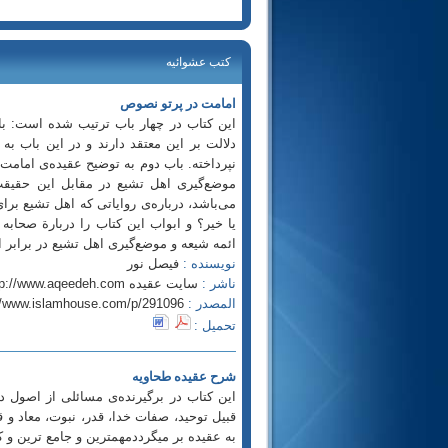
كتب عشوائيه
امامت در پرتو نصوص
این کتاب در چهار باب ترتیب شده است: با
دلالت بر این معتقد دارند و در این باب 
نپرداخته‌. باب دوم به‌ توضیح عقیده‌ی امامت د
موضع‌گیری اهل تشیع در مقابل این حقیقت
می‌باشد، درباره‌ی روایاتی که اهل تشیع برای 
یا خیر؟ و ابواب این کتاب را دربارة صحابه
ائمه شیعه و موضع‌گیری اهل تشیع در برابر ای
نویسنده :
فیصل نور
ناشر :
سایت عقیده http://www.aqeedeh.com
المصدر :
//www.islamhouse.com/p/291096
تحميل :
شرح عقیده طحاویه
این کتاب در برگیرنده‌ی‌ مسائلی از اصول 
قبیل توحید، صفات خدا، قدر، نبوت، معاد و 
به عقیده بر می‎گرددمهمترین و جامع ترین و کامل ترین شرح کتاب طحاویه درباره عقیده اهل سنت و جماعت می باشد.