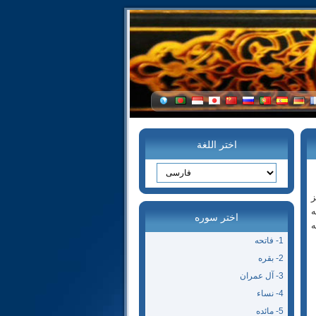
اختر اللغة
ز
ه
اختر سوره
ه
1- فاتحه
2- بقره
3- آل عمران
4- نساء
5- مائده