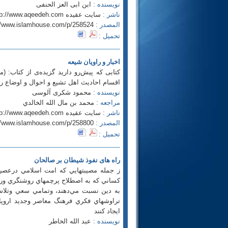
نویسنده :
ابن ابی العز الحنفى
ناشر :
سایت عقیده http://www.aqeedeh.com
المصدر :
//www.islamhouse.com/p/258524
تحميل :
اخبار و راویان شیعه
کتابی که پیش‌رو دارید گزیده‌ی از کتاب: 
اقسام احادیث اهل تشیع و احوال و اوضاع را
نویسنده :
محمود شکری آلوسی
مراجعه :
محمد بن مال الله الخالدي
ناشر :
سایت عقیده http://www.aqeedeh.com
المصدر :
//www.islamhouse.com/p/258800
تحميل :
راه های نفوذ شیطان بر صالحان
ز جمله مصيبتهايي كه امت اسلامي درعصر
كساني كه به اصطلاح پرچمهاي روشنگري ورو
به دين نسبت مي‌دهند، وتمامي سعي وتلاش
تراوشهاي فكري فرهنگ معاصر وجديد اروپا
ايجاد كنند
نویسنده :
عبد الله الخاطر