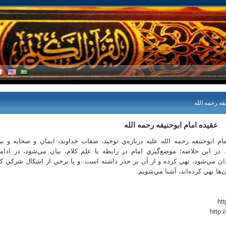
فه رحمه الله
عقیده امام ابوحنیفه رحمه الله
ام ابوحنيفه رحمه الله عليه درباره‌ي توحيد، صفات خداوند، ايمان و صحابه و ني
در اين خلاصه؛ موضع‌گيري امام در رابطه با علم كلام، بيان مي‌شود، در ادام
دان مي‌شود، نهي كرده و از آن بر حذر داشته است. و با برخي از اشكال شركي ك
‌ها نهي كرده‌اند، آشنا مي‌شويم.
http: