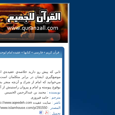
قرآن كريم
»
فارسى
»
کتابها
» عقیده امام ابوحنی
تابي كه پيش رو داريد خلاصه‌ي عقيده‌ي ام
موضع‌گيري ايشان در برابر متكلمان است. 
مي‌خوانيد كه امام از شرك و آن‌چه منجر ب
بوقوع پيوسته و امام و پيروان راستينش از آن
نویسنده :
محمد بن عبدالرحمن الخمیس
مترجم :
حامد فیروزی
ناشر :
سایت عقیده http://www.aqeedeh.com
المصدر :
//www.islamhouse.com/p/291550
تحميل :