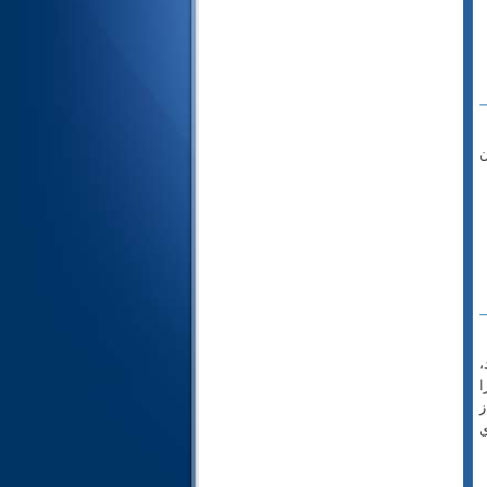
24- نور
25- فرقان
26- شعراء
27- نمل
28- قصص
ن
29- عنكبوت
30- روم
31- لقمان
32- سجده
33- احزاب
34- سبأ
35- فاطر
36- يس
،
37- صافات
ا
38- ص
ز
ي
39- زمر
40- غافر
41- فصلت