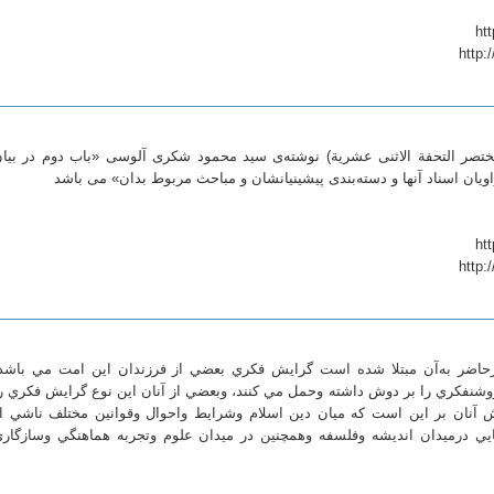
http:
(مختصر التحفة الاثنی عشریة) نوشته‌ی سید محمود شکری آلوسی «باب دوم در بیا
ویان اسناد آنها و دسته‌بندی پیشینیانشان و مباحث مربوط بدان» می باشد
http:
حاضر به‌آن مبتلا شده است گرايش فكري بعضي از فرزندان اين امت مي باشد
شنفكري را بر دوش داشته وحمل مي كنند، وبعضي از آنان اين نوع گرايش فكري ر
 آنان بر اين است كه ميان دين اسلام وشرايط واحوال وقوانين مختلف ناشي ا
يي درميدان انديشه وفلسفه وهمچنين در ميدان علوم وتجربه هماهنگي وسازگار