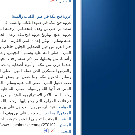
التحميل :
غزوة فتح مكة في ضوء الكتاب والسنة
غزوة فتح مكة في ضوء الكتاب والسنة: قال ال
سعيد بن علي بن وهف القحطاني - رحمه الله تعا
غزوة الفتح، وتاريخ غزوة فتح مكة، وعدد ال
عليه وسلم -، وبيّن إعداد النبي الكريم - ص
خبر الغزو من قبل الصحابي الجليل حاطب بن 
النبي - صلى الله عليه وسلم - للجيش، وعمل 
وأسماء من يحملها، ثم ذكر صفة زحف الجي
عندما قرب من مكة، وأمره أصحابه بذلك، لي
والعرض العسكري الذي عمله النبي - صلى الله
وسلم - لدخول مكة، وما حصل من بعض المشاب
صفة دخول النبي - صلى الله عليه وسلم - الم
الناس قد آذوا الله ورسوله - صلى الله عليه
رحمه الله - الآثار الاستراتيجية للفتح، وال
ثم قائمة المراجع التي رجع إليها - رحمه الله 
المؤلف :
عبد الرحمن بن سعيد بن علي بن 
المدقق/المراجع :
سعيد بن علي بن وهف الق
الناشر :
المكتب التعاوني للدعوة وتوعية الجاليات بالربوة se.com
المصدر :
//www.islamhouse.com/p/270102
التحميل :