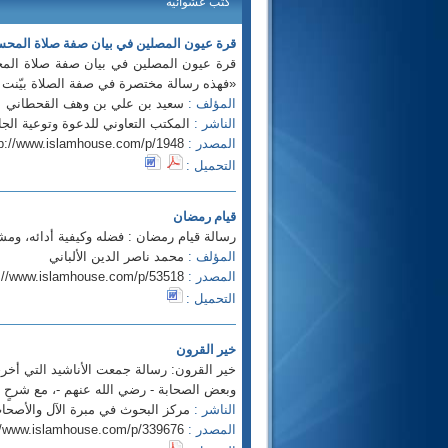
كتب عشوائيه
قرة عيون المصلين في بيان صفة صلاة المحسني
قرة عيون المصلين في بيان صفة صلاة المحس
«فهذه رسالة مختصرة في صفة الصلاة بيّنت فيه
المؤلف :
سعيد بن علي بن وهف القحطاني
الناشر :
المكتب التعاوني للدعوة وتوعية الجاليات بالربوة se.com
المصدر :
tp://www.islamhouse.com/p/1948
التحميل :
قيام رمضان
رسالة قيام رمضان : فضله وكيفية أدائه، وم
المؤلف :
محمد ناصر الدين الألباني
المصدر :
p://www.islamhouse.com/p/53518
التحميل :
خير القرون
خير القرون: رسالة جمعت الأناشيد التي أخرجت
وبعض الصحابة - رضي الله عنهم -، مع شرحٍ مخ
الناشر :
مركز البحوث في مبرة الآل والأصحاب p://www.almabarrah.net
المصدر :
//www.islamhouse.com/p/339676