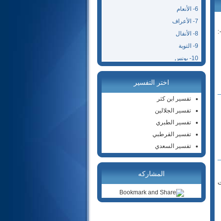
6- الأنعام
7- الأعراف
:
8- الأنفال
9- التوبة
10- يونس
11- هود
اختر التفسير
12- يوسف
13- الرعد
تفسير ابن كثر
14- إبراهيم
تفسير الجلالين
15- الحجر
تفسير الطبري
16- النحل
تفسير القرطبي
17- الإسراء
تفسير السعدي
18- الكهف
19- مريم
المشاركه
20- طه
ت
21- الأنبياء
22- الحج
23- المؤمنون