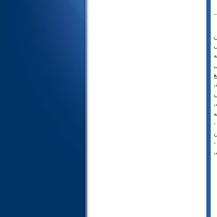
24- النور
25- الفرقان
26- الشعراء
ن
ى
27- النمل
ه
28- القصص
ل
29- العنكبوت
ع
30- الروم
،
ن
31- لقمان
،
32- السجدة
ه
33- الأحزاب
-
34- سبأ
ن
-
35- فاطر
،
36- يس
37- الصافات
38- ص
39- الزمر
40- غافر
41- فصلت