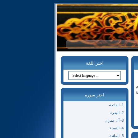
اختر اللغة
م
ة
اختر سوره
1- الفاتحة
2- البقرة
3- آل عمران
4- النساء
5- المائدة