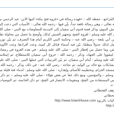
مُراجع - حفظه الله -: «فهذه رسالة في «غزوة فتح مكة» كتبها الابن: عبد الرحمن ب
لى -، وهي رسالة نافعة جداً، بيَّن فيها - رحمه الله تعالى -: الأسباب التي دعت إل
جيش النبوي، وذكر قصة قدوم أبي سفيان إلى المدينة للمفاوضات مع النبي - صلى الل
لى الله عليه وسلم - لغزوة الفتح، وتجهيز الجيش لذلك، وأوضح ما حصل من محاولة نق
أبي بلتعة - رضي الله عنه -، وحكمة النبي الكريم أمام هذا التصرف، ثم بيّن توزي
لذلك جدولاً منظمًا، بيّن فيه أسماء قبائل كل كتيبة، وعدد أفرادها، وعدد الألوية
ش، وما حصل من إفطار النبي - صلى الله عليه وسلم - في هذه الغزوة في رمضا
تقووا على الجهاد، وذكر - رحمه الله - خروج أبي سفيان للاستطلاع، ثم إسلامه
 عليه وسلم - أمام أبي سفيان، ثم بيّن الترتيبات التي عملها النبي - صلى الله علي
كات مع خالد بن الوليد، ثم نجاحه - رضي الله عنه - في ذلك، وذكر - رحمه الله 
سجد الحرام، وتحطيمه للأصنام، وإهداره - صلى الله عليه وسلم - لدماء فئة قليلة م
 وسلم -، والمؤمنين، ومع ذلك عفا عن بعض هؤلاء - صلى الله عليه وسلم -، ثم ذكر 
دروس المستفادة من الفتح، ومقومات الانتصار في الفتح، ثم ذكر الخاتمة، ثم التوصيات
-».
وهف القحطاني
حطاني
http://www.IslamHou
http: