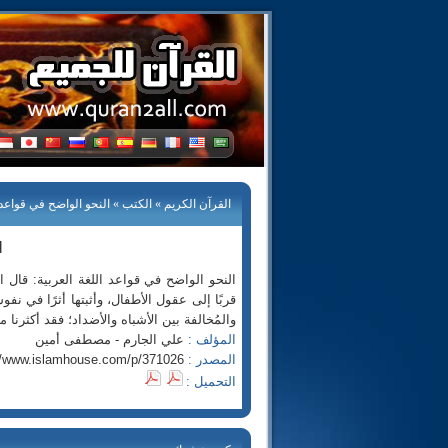
القرآن الكريم
»
الكتب
» النحو الواضح في قواعد ا
ا
النحو الواضح في قواعد اللغة العربية: قال 
قربًا إلى عقول الأطفال، وأثبتها أثرًا في نفو
والمُخالفة بين الأشباه والأضداد؛ فقد أكثرنا 
المؤلف :
علي الجارم - مصطفى أمين
المصدر :
//www.islamhouse.com/p/371026
التحميل :