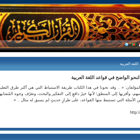
للغة العربية
لنحو الواضح في قواعد اللغة العربية
المؤلفان: « .. وقد نحونا في هذا الكتاب طريقة الاستنباط التي هي أكثر طرق التعلي
سهم، وأقربها إلى المنطق؛ لأنها خيرُ دافعٍ إلى التفكير والبحث، وتعرّف وجوه المُشابه
من الأمثلة التي تستنبط منها القواعد، على طرازٍ حديثٍ لم يسبق له مثال .. ».
http: