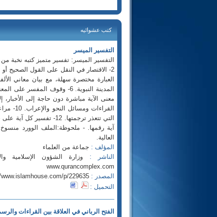
كتب عشوائيه
التفسير الميسر
التي تتعذر ترجمتها. 12- ت
العالية.
المؤلف :
جماعة من العلماء
الناشر :
وزارة الشؤون الإسلامية وا
www.qurancomplex.com
المصدر :
//www.islamhouse.com/p/229635
التحميل :
الفتح الرباني في العلاقة بين القراءات والرسم