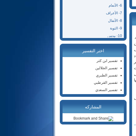
6- الأنعام
7- الأعراف
8- الأنفال
9- التوبة
10- يونس
ره.
مية من خلال التفسير. 4- كون
11- هود
حف
اختر التفسير
12- يوسف
فسر في موضعها. 7- إيراد
13- الرعد
تفسير ابن كثر
 9- تجنب ذكر
14- إبراهيم
طلحات
تفسير الجلالين
ل
15- الحجر
تفسير الطبري
ها
16- النحل
تفسير القرطبي
17- الإسراء
تفسير السعدي
18- الكهف
19- مريم
المشاركه
20- طه
21- الأنبياء
22- الحج
23- المؤمنون