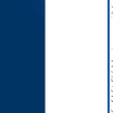
42- الشورى
؛
ق
43- الزخرف
-
44- الدخان
45- الجاثية
46- الأحقاف
47- محمد
48- الفتح
49- الحجرات
50- ق
ة
51- الذاريات
 فوزي
52- الطور
س
53- النجم
ف
ً
54- القمر
.
55- الرحمن
ا
56- الواقعة
ه
57- الحديد
ا
:
58- المجادلة
ا
59- الحشر