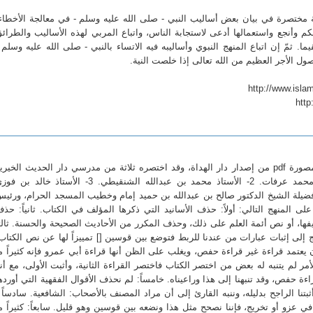
لة مختصرة في بيان بعض أساليب النبي - صلى الله عليه وسلم - في معالجة الأخطاء
كم وأنجع واستعمالها أدعى لاستجابة الناس، واتباع المربي لهذه الأساليب والطرائ
. ثمّ إن اتباع المنهج النبوي وأساليبه فيه الاتساء بالنبي - صلى الله عليه وسلم 
ل الأجر العظيم من الله تعالى إذا خلصت النية.
htt
اليسير في اختصار تفسير ابن كثير: نسخة مصورة pdf من إصدار دار الهداة، وقد اختصره ثلاثة من مدرسي دار الحديث الخيري
بمكة المكرمة، وهم: 1- الأستاذ صلاح بن محمد عرفات. 2- الأستاذ محمد بن عبدالله الشنقيطي. 3- الأستاذ خالد بن
فضيلة الشيخ الدكتور صالح بن عبدالله بن حميد إمام وخطيب المسجد الحرام، ورئي
ى المنهج التالي: أولاً: حذف الأسانيد التي ذكرها المؤلف في الكتاب. ثانياً: حذ
ها، أو نص أئمة العلم على ذلك، وحذف المكرر من الأحاديث الصحيحة والحسنة. ثالثا
يج إلى إثبات عبارات من عندنا للربط فتوضع بين قوسين [] تمييزاً لها عن نص الكتاب
كان يعتمد قراءة غير قراءة حفص، ويغلب على الظن أنها قراءة أبي عمرو فإنه كثيراً م
أمر لم يتنبه له بعض من اختصر الكتاب فاختصر القراءة الثانية، وأثبت الأولى، مع أن
ءة حفص، وقد تنبهنا إلى هذا وراعيناه. خامساً: لم نحذف الأقوال الفقهية التي أورده
أثبتنا الراجح بدليله، وننبه القارئ إلى أن مراد المصنف بالأصحاب: الشافعية. سادساً 
في عزو أو تخريج، فإننا نصحح مثل هذا ونضعه بين قوسين وهو قليل. سابعاً: كثيراً م