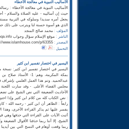
الأساليب النبوية في معالجة الأخطاء
الأساليب النبوية في معالجة الأخطاء : رسا
حيث إن أساليبه - عليه الصلاة والسلام - أح
يجعل أمره سديدا وسلوكه في التربية مستقيما
الذي هو أسوة حسنة لنا ويترتب على ذلك حصو
المؤلف :
محمد صالح المنجد
الناشر :
موقع الإسلام سؤال وجواب http://www.islamqa.info
المصدر :
p://www.islamhouse.com/p/63355
التحميل :
اليسير في اختصار تفسير ابن كثير
عبدالحميد. وتم هذا العمل العلمي بإشراف 
مجلس القضاء الأعلى. - وقد سارت اللجنة عل
الأحاديث الضعيفة التي نص الشيخ على تضعيف
: نص الكتاب كله من كلام ابن كثير وإذا احت
رابعاً : الظاهر أن ابن كثير - رحمه الله - 
يفسر عليها ثم يذكر القراءة الأخرى، وهذا ال
أثبت الآيات على القراءة التي حذفها وهي قرا
الشيخ، إلا أننا ربما حذفنا الأقوال الضعيفة و
ربما وقعت أوهام في النسخ التي بين أيدينا 