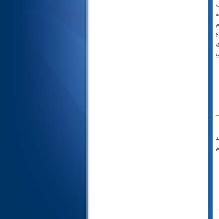
ف
24- النور
ة
25- الفرقان
م
ِ
26- الشعراء
ي
27- النمل
ِ
28- القصص
29- العنكبوت
30- الروم
31- لقمان
32- السجدة
33- الأحزاب
34- سبأ
د
35- فاطر
م
36- يس
37- الصافات
38- ص
39- الزمر
40- غافر
41- فصلت