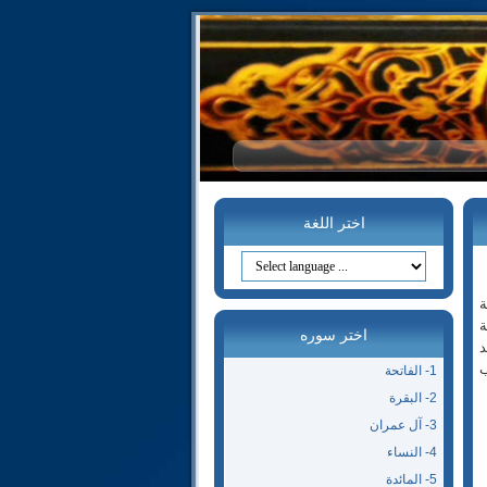
اختر اللغة
ة
ة
اختر سوره
د
ب
1- الفاتحة
2- البقرة
3- آل عمران
4- النساء
5- المائدة