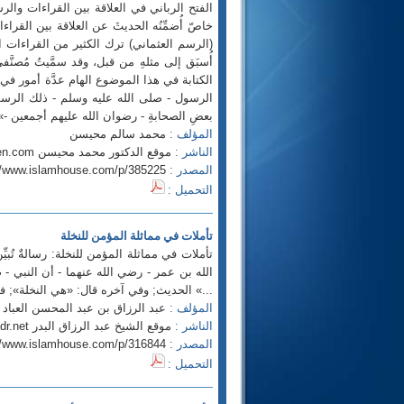
الفتح الرباني في العلاقة بين القراءات والرسم
خاصّ أُضمِّنُه الحديثَ عن العلاقة بين القراءات 
(الرسم العثماني) ترك الكثير من القراءات ال
أُسبَق إلى مثلهِ من قبل، وقد سمَّيتُ مُصنَّ
الكتابة في هذا الموضوع الهام عدَّة أمور في م
الرسول - صلى الله عليه وسلم - ذلك الرسم ا
بعضِ الصحابةِ - رضوان الله عليهم أجمعين -»
المؤلف :
محمد سالم محيسن
الناشر :
موقع الدكتور محمد محيسن http://www.mehesen.com
المصدر :
//www.islamhouse.com/p/385225
التحميل :
تأملات في مماثلة المؤمن للنخلة
تأملات في مماثلة المؤمن للنخلة: رسالةٌ تُ
الله بن عمر - رضي الله عنهما - أن النبي 
...» الحديث; وفي آخره قال: «هي النخلة»; فوض
المؤلف :
عبد الرزاق بن عبد المحسن العباد ا
الناشر :
موقع الشيخ عبد الرزاق البدر http://www.al-badr.net
المصدر :
//www.islamhouse.com/p/316844
التحميل :