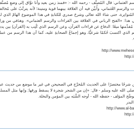
 العثماني: قال المُصنِّف - رحمه الله -: «فمنذ زمن بعيد وأنا توَّاق إلى وضعِ مُصنَّ
والرسمِ العُثماني، وأُبيِّن فيه أن العلاقة بينهما قوية ومتينة؛ لأنه يترتَّبُ على مُخالف
مُتواتِرة، حتى شاءَ الله تعالى وشرحَ صدري للكتابةِ في هذا الموضوع الهامّ الذي ل
في هذا: «الفتح الرباني في العلاقة بين القراءات والرسم العثماني». وهدَفي من وراء
ُقدِّمتها ميعًا: الدفاع عن قراءات القرآن، وعن الرسم الذي كُتِب به (القرآن) بين يد
لذي اكتسبَ حُكمًا شرعيًّا، وهو إجماعُ الصحابةِ عليه، كما أن هذا الرسم من عمل
.
http:
بيِّن شرحًا مختصرًا على الحديث المُخرَّج في الصحيحن في غير ما موضع من حديث عب
- صلى الله عليه وسلم - قال: «إن من الشجر شجرة لا يسقط ورقها; وإنها مثل المسل
َّح المؤلف - حفظه الله - أوجه الشَّبَه بين المؤمن والنخلة.
لبدر
http: