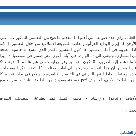
التفسير الميسر: تفسير متميز كتبه نخبة من العلماء وفق عدة ضوابط، من أهمها: 1- تقديم ما صح من التفسير بالمأثور على غي
2- الاقتصار في النقل على القول الصحيح أو الأرجح. 3- إبراز الهداية القرآنية ومقاصد الشريعة الإسلا
العبارة مختصرة سهلة، مع بيان معاني الألفاظ الغريبة في أثناء التفسير. 5- كون التفسير بالقدر الذي تتسع له حاشية مص
المدينة النبوية. 6- وقوف المفسر على المعنى المساوي، وتجنب الزيادة الواردة في آيات أخرى حتى ت
معنى الآية مباشرة دون حاجة إلى الأخبار، إلا ما دعت إليه الضرورة. 8- كون التفسير وفق رواية حفص عن عاصم.
القراءات ومسائل النحو والإعراب. 10- مراعاة المفسر أن هذا التفسير سيترجم إلى لغات مختلفة. 11- تجنب ذكر المص
فسير كل آية على حده، ولا تعاد ألفاظ النص القرآني في التفسير إلا لضرورة، ويذكر في بداية تفسير ك
آية رقمها. - ملحوظة:الملف الوورد منسوخ من الطبعة الأولى، أما ملف pdf فنسخة مصورة من الطبعة الثانية وتتميز بجودت
لأوقاف والدعوة والإرشاد - مجمع الملك فهد لطباعة المصحف الشريف
http:
 العثماني