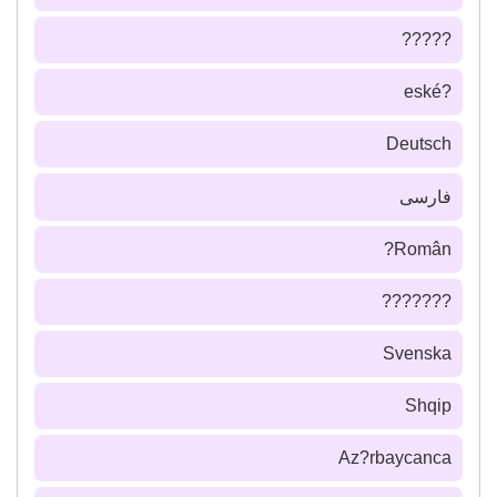
?????
?eské
Deutsch
فارسى
Român?
???????
Svenska
Shqip
Az?rbaycanca