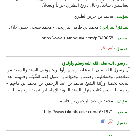
العباسيين. سابعاً: رجال تاريخ الطبري جرحاً وتعديلاً.
المؤلف :
محمد بن جرير الطبري
المدقق/المراجع :
محمد بن طاهر البرزنجي - محمد صبحي حسن حلاق
المصدر :
http://www.islamhouse.com/p/340658
التحميل :
آل رسول الله صلى الله عليه وسلم وأولياؤه
آل رسول الله صلى الله عليه وسلم وأولياؤه: موقف السنة والشيعة من
عقائدهم، وفضائلهم، وفقههم، وفقهَائهم، أصول فِقه الشِّيعَة وَفقهِهم. هذا
البحث لخصَهُ ورَتَّبَهُ الشيخ محمد بن عَبد الرحمن بن محمد بن قاسِم -
رحمه الله - من كتاب منهاج السنة النبوية للإمام ابن تيمية - رحمه الله -.
المؤلف :
محمد بن عبد الرحمن بن قاسم
المصدر :
http://www.islamhouse.com/p/71971
التحميل :