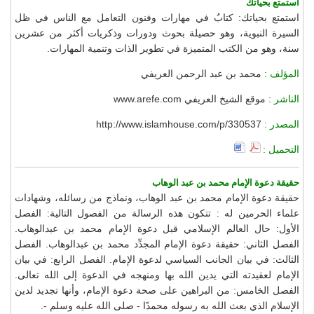
استمتع بحياتك
استمتع بحياتك: كتابٌ في مهارات وفنون التعامل مع الناس في ظل
السيرة النبوية، وهو حصيلة بحوث ودورات وذكريات أكثر من عشرين
سنة، وهو من الكتب المتميزة في تطوير الذات وتنمية المهارات.
المؤلف :
محمد بن عبد الرحمن العريفي
الناشر :
موقع الشيخ العريفي www.arefe.com
المصدر :
http://www.islamhouse.com/p/330537
التحميل :
حقيقة دعوة الإمام محمد بن عبد الوهاب
حقيقة دعوة الإمام محمد بن عبد الوهاب، ونماذج من رسائله، وشهادات
علماء الحرمين له : تتكون هذه الرسالة من الفصول التالية: الفصل
الأول: حال العالم الإسلامي قبل دعوة الإمام محمد بن عبدالوهاب.
الفصل الثاني: حقيقة دعوة الإمام المجدِّد محمد بن عبدالوهاب. الفصل
الثالث: في بيان الجانب السياسي لدعوة الإمام. الفصل الرابع: في بيان
الإمام لعقيدته التي يدين الله بها ومنهجه في الدعوة إلى الله تعالى.
الفصل الخامس: من البراهين على صحة دعوة الإمام، وأنها تجديد لدين
الإسلام الذي بعث الله به رسوله محمدًا - صلى الله عليه وسلم -.