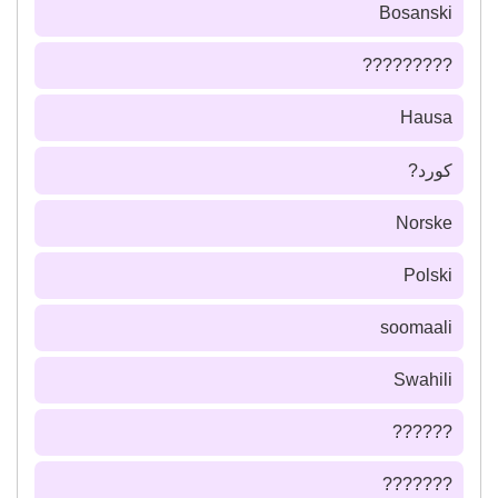
Bosanski
?????????
Hausa
كورد?
Norske
Polski
soomaali
Swahili
??????
???????