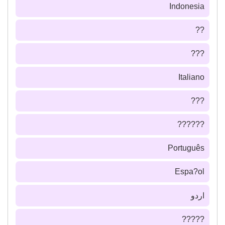
Indonesia
??
???
Italiano
???
??????
Português
Espa?ol
اردو
?????