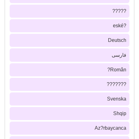
?????
?eské
Deutsch
فارسى
Român?
???????
Svenska
Shqip
Az?rbaycanca