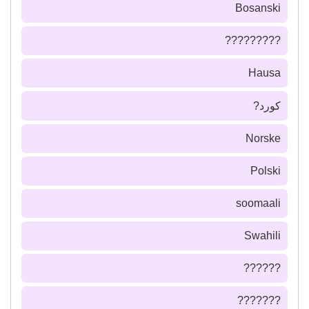
Bosanski
?????????
Hausa
كورد?
Norske
Polski
soomaali
Swahili
??????
???????