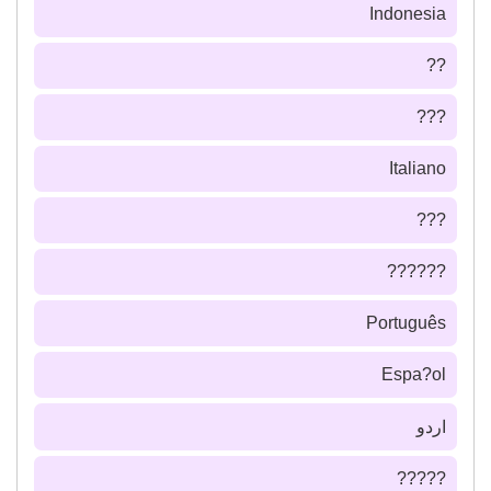
Indonesia
??
???
Italiano
???
??????
Português
Espa?ol
اردو
?????