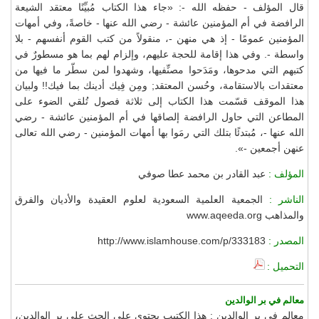
قال المؤلف - حفظه الله -: «جاء هذا الكتاب مُبيِّنًا معتقد الشيعة
الرافضة في أم المؤمنين عائشة - رضي الله عنها - خاصةً، وفي أمهات
المؤمنين عمومًا - إذ هي منهن -، منقولاً من كتب القوم أنفسهم - بلا
واسطة -. وفي هذا إقامة للحجة عليهم، وإلزام لهم بما هو مسطورٌ في
كتبهم التي مدحوها، ومَدَحوا مصنِّفيها، وشهدوا لمن سطّر ما فيها من
معتقدات بالاستقامة، وحُسن المعتقد; ومِن فِيك أدينك بما فيك!! ولبيان
هذا الموقف قسّمت هذا الكتاب إلى ثلاثة فصول تُلقي الضوء على
المطاعن التي حاول الرافضة إلصاقها في أم المؤمنين عائشة - رضي
الله عنها -، مُبتدئًا بتلك التي رمَوا بها أمهات المؤمنين - رضي الله تعالى
عنهن أجمعين -».
المؤلف :
عبد القادر بن محمد عطا صوفي
الناشر :
الجمعية العلمية السعودية لعلوم العقيدة والأديان والفرق
والمذاهب www.aqeeda.org
المصدر :
http://www.islamhouse.com/p/333183
التحميل :
معالم في بر الوالدين
معالم في بر الوالدين : هذا الكتيب يحتوي على الحث على بر الوالدين،