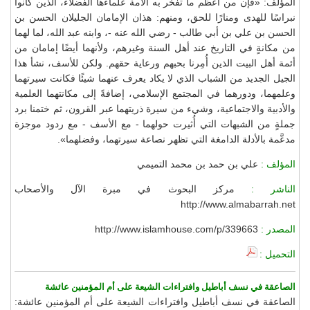
المؤلف: «فإن من أعظم ما تفخر به الأمة علماءها الفضلاء، الذين كانوا
نبراسًا للهدى ومنارًا للحق، ومنهم: هذان الإمامان الجليلان الحسن بن
الحسن بن علي بن أبي طالب - رضي الله عنه -، وابنه عبد الله، لما لهما
من مكانةٍ في التاريخ عند أهل السنة وغيرهم، ولأنهما أيضًا إمامان من
أئمة أهل البيت الذين أُمِرنا بحبهم ورعاية حقهم. ولكن للأسف، نشأ هذا
الجيل الجديد من الشباب الذي لا يكاد يعرف عنهما شيئًا فكانت سيرتهما
وعلمهما، ودورهما في المجتمع الإسلامي، إضافةً إلى مكانتهما العلمية
والأدبية والاجتماعية، وشيء من سيرة ذريتهما عبر القرون، ثم ختمنا برد
جملةٍ من الشبهات التي أُثيرت حولهما - مع الأسف - مع ردود موجزة
مدعَّمة بالأدلة الدامغة التي تظهر نصاعة سيرتهما، وفضلهما».
المؤلف :
علي بن حمد بن محمد التميمي
الناشر :
مركز البحوث في مبرة الآل والأصحاب
http://www.almabarrah.net
المصدر :
http://www.islamhouse.com/p/339663
التحميل :
الصاعقة في نسف أباطيل وافتراءات الشيعة على أم المؤمنين عائشة
الصاعقة في نسف أباطيل وافتراءات الشيعة على أم المؤمنين عائشة: