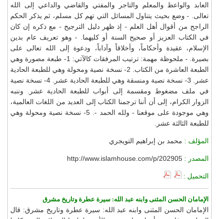
العابد والواعظ والمعلم والتاجر والمفتي والقاضي والداعي إلى الله
تعالى. - وضع بحيث يتناول المسائل التي تهم كل مسلم، ثم يذكر الحكم
الراجح من أقوال أهل العلم - إذ ظهر دليل الترجيح - مع ذكره إن كان
في الكتاب العزيز أو صحيح السنة أو كليهما. - وهو تعريف عام بدين
الإسلام، عقيدة وأحكاماً، وأخلاقاً وآداباً، ودعوة إلى الله تعالى على
بصيرة. - ملحوظة مهمة: ترتيب المرفقات كالآتي: 1- طبعة مصورة وهي
الطبعة العاشرة من الكتاب. 2- نسخة نصية ومحولة وهي للطبعة الحادية
عشر. 3- نسخة نصية ومنسقة وهي للطبعة الحادية عشر. 4- نسخة نصية
في ملف مضغوط ومقسمة إلى أبواب للطبعة الحادية عشر. وننبه
الزوار الكرام، إلى أن أننا ترجمنا الكتاب إلى العديد من اللغات العالمية،
وهي موجودة على موقعنا - ولله الحمد -. 5- نسخة نصية ومحولة وهي
للطبعة الثالثة عشر.
المؤلف :
محمد بن إبراهيم التويجري
المصدر :
http://www.islamhouse.com/p/202905
التحميل :
الإمامان الحسن المثنى وابنه عبد الله: سيرة عطرة وتاريخ مشرق
الإمامان الحسن المثنى وابنه عبد الله: سيرة عطرة وتاريخ مشرق: قال