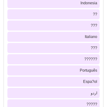
Indonesia
??
???
Italiano
???
??????
Português
Espa?ol
اردو
?????