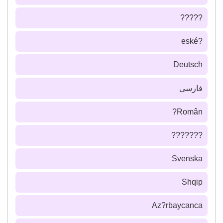
?????
?eské
Deutsch
فارسى
Român?
???????
Svenska
Shqip
Az?rbaycanca