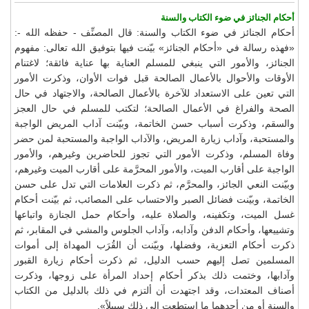
أحكام الجنائز في ضوء الكتاب والسنة
أحكام الجنائز في ضوء الكتاب والسنة: قال المصنِّف - حفظه الله -:
«فهذه رسالة في «أحكام الجنائز» بيّنت فيها بتوفيق الله تعالى: مفهوم
الجنائز، والأمور التي ينبغي للمسلم العناية بها عناية فائقة؛ لاغتنام
الأوقات والأحوال بالأعمال الصالحة قبل فوات الأوان، وذكرت الأمور
التي تعين على الاستعداد للآخرة بالأعمال الصالحة، والاجتهاد في حال
الصحة والفراغ في الأعمال الصالحة؛ لتكتب للمسلم في حال العجز
والسقم، وذكرت أسباب حسن الخاتمة، وبيّنت آداب المريض الواجبة
والمستحبة، وآداب زيارة المريض، والآداب الواجبة والمستحبة لمن حضر
وفاة المسلم، وذكرت الأمور التي تجوز للحاضرين وغيرهم، والأمور
الواجبة على أقارب الميت، والأمور المحرَّمة على أقارب الميت وغيرهم،
وبيّنت النعي الجائز، والمحرَّم، ثم ذكرت العلامات التي تدل على حسن
الخاتمة، وبيّنت فضائل الصبر والاحتساب على المصائب، ثم بيّنت أحكام
غسل الميت، وتكفينه، والصلاة عليه، وأحكام حمل الجنازة واتباعها
وتشييعها، وأحكام الدفن وآدابه، وآداب الجلوس والمشي في المقابر، ثم
ذكرت أحكام التعزية، وفضلها، وبيّنت أن القُرَب المهداة إلى أموات
المسلمين تصل إليهم حسب الدليل، ثم ذكرت أحكام زيارة القبور
وآدابها، وختمت ذلك بذكر أحكام إحداد المرأة على زوجها، وذكرت
أصناف المعتدات، وقد اجتهدت أن ألتزم في ذلك بالدليل من الكتاب
والسنة أو من أحدهما ما استطعت إلى ذلك سبيلاً».