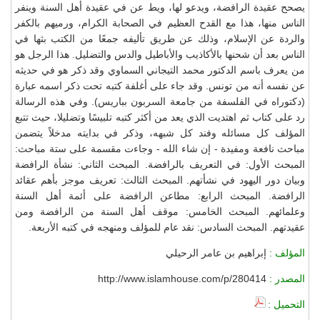
يصحح عقيدة الرافضة، ويدعو لها، ويط عن في عقيدة أهل السنة وينفر
الناس منها، هذا مع القدح العظيم في الصحابة الكرام، ورميهم بالكفر
والردة عن الإسلام، وذلك عن طريق تأليفه جمعًا من الكتب بثها في
الناس بعد أن شحنها بالأكاذيب والأباطيل والدس والتضليل. هذا الرجل هو
من يعرف باسم الدكتور محمد التيجاني السماوي وقد ذكر هو في حديثه
عن نفسه أنه من تونس. وقد جاء على أغلفة كتبه تحت ذكر اسمه عبارة
(دكتوراه في الفلسفة من جامعة السربون بباريس). وفي هذه الرسالة
رد على كتاب ثم اهتديت الذي يعد من أكثر كتبه تلبيسًا وتضليلا، حيث تتبع
المؤلف كل مسائله وفند كل شبهه، وذكر في بدايته مدخلاً يتضمن
مباحث نافعة ومفيدة - إن شاء الله - وجاءت مقسمة على ستة مباحث:
المبحث الأول: في التعريف بالرافضة. المبحث الثاني: نشأة الرافضة
وبيان دور اليهود في نشأتهم. المبحث الثالث: تعريف موجز بأهم عقائد
الرافضة. المبحث الرابع: مطاعن الرافضة على أئمة أهل السنة
وعلمائهم. المبحث الخامس: موقف أهل السنة من الرافضة ومن
عقيدتهم. المبحث السادس: نقد عام للمؤلف ومنهجه في كتبه الأربعة.
المؤلف :
إبراهيم بن عامر الرحيلي
المصدر :
http://www.islamhouse.com/p/280414
التحميل :