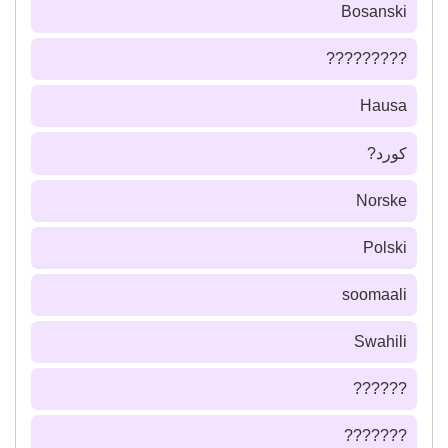
Bosanski
?????????
Hausa
كورد?
Norske
Polski
soomaali
Swahili
??????
???????