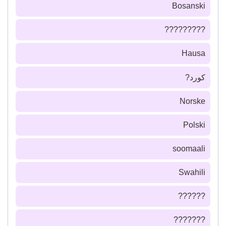
Bosanski
?????????
Hausa
كورد?
Norske
Polski
soomaali
Swahili
??????
???????