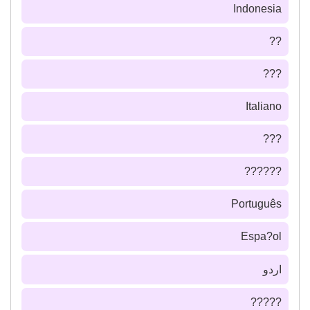
Indonesia
??
???
Italiano
???
??????
Português
Espa?ol
اردو
?????