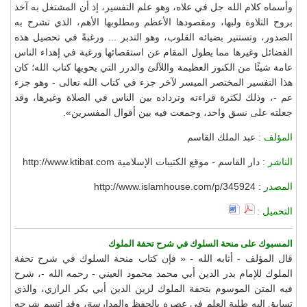
وأسماه كلام الله جل في علاه، وهو علم التفسير، إذ أن المشتغل به آخذ
بروح التلاوة ولبها، ومقصودها الأعظم ومطلوبها الأهم، الذي تشرح به
الصدور، وتستنير بضيائه القلوب، وهو التدبر ... ورغبةً في تحصيل هذه
الفضائل وغيرها مما يطول المقام عن استقصائها ورغبة في إهداء الناس
عامة شيئًا من الكنوز العظيمة واللآلئ والدرر التي يحويها كتاب الله؛ كان
هذا التفسير المختصر الميسر لآخر جزء في كتاب الله تعالى - وهو جزء
عم -، وذلك لكثرة قراءته وترداده بين الناس في الصلاة وغيرها، وقد
جعلته على نسق واحد، وجمعت فيه بين أقوال المفسرين».
المؤلف :
عبد الملك القاسم
الناشر :
دار القاسم - موقع الكتيبات الإسلامية http://www.ktibat.com
المصدر :
http://www.islamhouse.com/p/345924
التحميل :
المسبوك على منحة السلوك في شرح تحفة الملوك
قال المؤلف - أثابه الله - « فإن كتاب منحة السلوك في شرح تحفة
الملوك للإمام بدر الدين أبي محمد محمود العيني - رحمه الله -، شرح
فيه المتن الموسوم بتحفة الملوك لزين الدين أبي بكر الرازي، والذي
تسابق إليه طلبة العلم في عصره بالحفظ والمدارسة، وقد اتسم شرحه