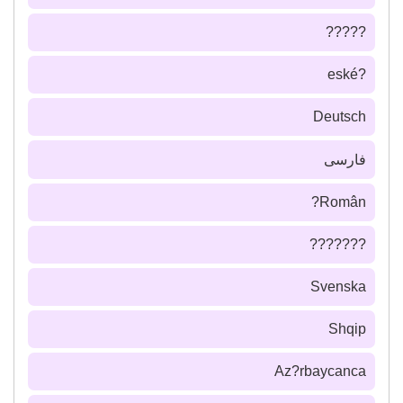
?????
?eské
Deutsch
فارسى
Român?
???????
Svenska
Shqip
Az?rbaycanca