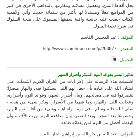
بحل ألفاظ المتن، وتفصيل مسائله ومقارنتها بالمذاهب الأخرى في كثير
من المواضع معلاً ومستدلاً لها بأكثر من ستمائة حديث وأثر. ولأهمية
الكتاب جعلت عليه حاشية وافية سميتها المسبوك على منحة السلوك
في شرح تحفة الملوك.
المؤلف :
عبد المحسن القاسم
المصدر :
http://www.islamhouse.com/p/203877
التحميل :
تذكير البشر بفوائد النوم المبكر وأضرار السهر
اشتملت هذه الرسالة على ذِكر آيات من القرآن الكريم اشتملت على
امتنان الله على عباده بأن جعل لهم الليل ليسكنوا فيه، والنهار مبصرًا؛
ليتصرفوا فيه في مصالحهم، وبيان أضرار السهر، وفوائد النوم وأسراره،
وعجائب الليل والنهار، وما فيهما من الأسرار، وذكر شيء من هدْيه -
صلى الله عليه وسلم - في نومه وانتباهه، وشيء من آفات نوم النهار،
وخصوصًا بعد الفجر، وبعد العصر، وأن مدافعة النوم تورث الآفات، وأن
اليقظة أفضل من النوم لمن يقظتُه طاعة.
المؤلف :
عبد الله بن جار الله بن إبراهيم الجار الله