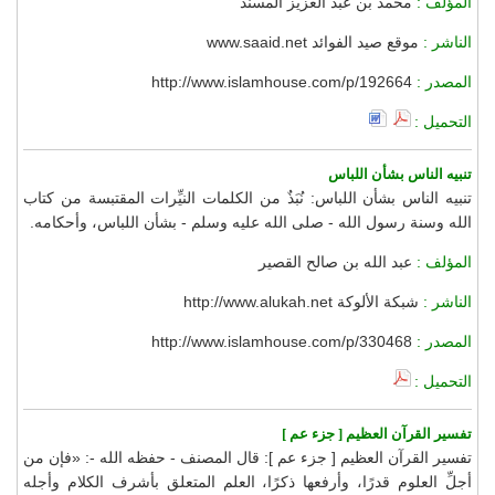
المؤلف :
محمد بن عبد العزيز المسند
الناشر :
موقع صيد الفوائد www.saaid.net
المصدر :
http://www.islamhouse.com/p/192664
التحميل :
تنبيه الناس بشأن اللباس
تنبيه الناس بشأن اللباس: نُبَذٌ من الكلمات النيِّرات المقتبسة من كتاب
الله وسنة رسول الله - صلى الله عليه وسلم - بشأن اللباس، وأحكامه.
المؤلف :
عبد الله بن صالح القصير
الناشر :
شبكة الألوكة http://www.alukah.net
المصدر :
http://www.islamhouse.com/p/330468
التحميل :
تفسير القرآن العظيم [ جزء عم ]
تفسير القرآن العظيم [ جزء عم ]: قال المصنف - حفظه الله -: «فإن من
أجلِّ العلوم قدرًا، وأرفعها ذكرًا، العلم المتعلق بأشرف الكلام وأجله