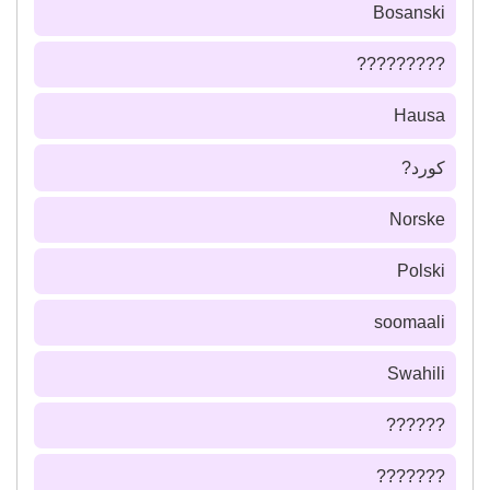
Bosanski
?????????
Hausa
كورد?
Norske
Polski
soomaali
Swahili
??????
???????