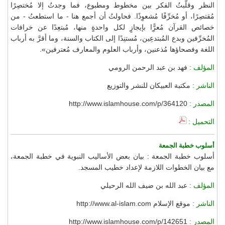
النظر وقلَّبتُ الفكر بين مخطوط ومطبوع، فما وجدتُ إلا مُختصِرًا
مُقتصِرًا، أو مُخرِّفًا مُشعوِذًا. فحاولتُ أن أجمع هنا - ما استطعتُ - من
خصائص القرآن مُعرًِّا بإيجازٍ لكل واحدةٍ منها، مُبتعِدًا عن خرافات
المُخرِّفين وبدع المُبتدعِين، مُستنِدًا إلى الكتاب والسنة، وما أقرَّ به أرباب
اللغة وفصحاؤها مُذعنين، وأرباب العلوم والمعارف مُعترفين».
المؤلف :
فهد بن عبد الرحمن الرومي
الناشر :
مكتبة العبيكان للنشر والتوزيع
المصدر :
http://www.islamhouse.com/p/364120
التحميل :
أسلوب خطبة الجمعة
أسلوب خطبة الجمعة : بيان بعض الأساليب النبوية في خطبة الجمعة،
مع بيان الخطوات اللازمة لإعداد خطيب المسجد.
المؤلف :
عبد الله بن ضيف الله الرحيلي
الناشر :
موقع الإسلام http://www.al-islam.com
المصدر :
http://www.islamhouse.com/p/142651