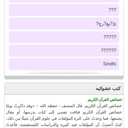
???
ئ?يغ?رچ?
?????
??????
Sindhi
كتب عشوائيه
خصائص القرآن الكريم
خصائص القرآن الكريم: قال المصنف - حفظه الله -: «وقد ذاكرتُ يومًا
خصائص القرآن الكريم فتاقت نفسي إلى كتاب يدرسها، أو مقال
يجمعها، فما وجدتُ على كثرة المؤلفات في علوم القرآن شيئًا من ذلك،
كنتُ أحسبُ أن المؤلفات فيه كثيرة والدراسات المُستفيضة، فأعدتُ