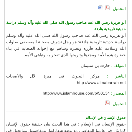
التحميل :
أبو هريرة رضي الله عنه صاحب رسول الله صلى الله عليه وآله وسلم دراسة
حديثية تاريخية هادفة
أبو هريرة رضي الله عنه صاحب رسول الله صلى الله عليه وآله وسلم
دراسة حديثية تاريخية هادفة: هو رجل تشرف بصحبة المصطفى صلوات
الله وسلامه عليه فآزره ونصره وساهم مع إخوانه الصحابة في بناء
حضارة هذه الأمة ومجدها وتاريخها الذي تفخر به وتباهي الأمم
المؤلف :
حارث بن سليمان
الناشر :
مركز البحوث في مبرة الآل والأصحاب
http://www.almabarrah.net
المصدر :
http://www.islamhouse.com/p/58134
التحميل :
حقوق الإنسان في الإسلام
حقوق الإنسان في الإسلام : في هذا البحث بيان حقيقة حقوق الإنسان
كما تثار في عالمنا المعاصر، مع وضع شعاراتها، ومفاهيمها، ونتائجها، في