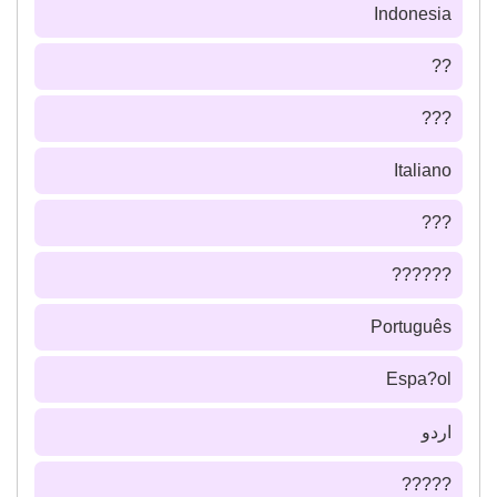
Indonesia
??
???
Italiano
???
??????
Português
Espa?ol
اردو
?????