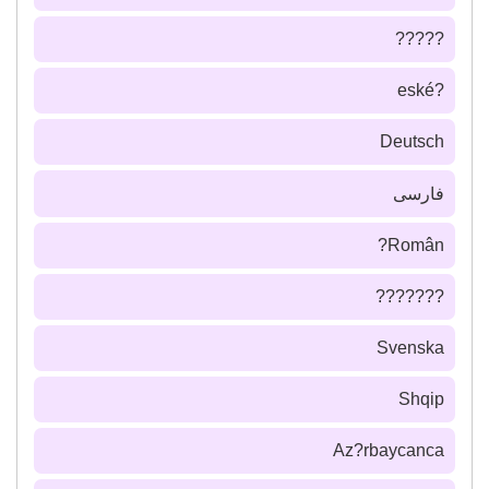
?????
?eské
Deutsch
فارسى
Român?
???????
Svenska
Shqip
Az?rbaycanca