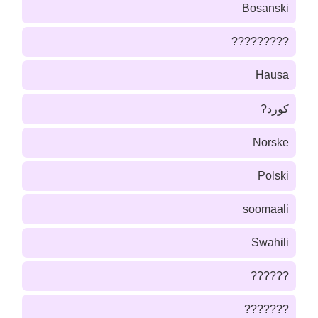
Bosanski
?????????
Hausa
كورد?
Norske
Polski
soomaali
Swahili
??????
???????