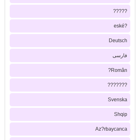
?????
?eské
Deutsch
فارسى
Român?
???????
Svenska
Shqip
Az?rbaycanca