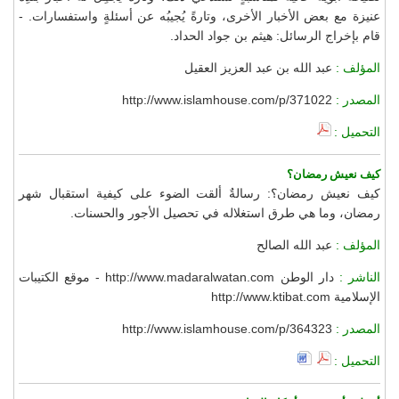
عنيزة مع بعض الأخبار الأخرى، وتارةً يُجيبُه عن أسئلةٍ واستفسارات. -
قام بإخراج الرسائل: هيثم بن جواد الحداد.
المؤلف :
عبد الله بن عبد العزيز العقيل
المصدر :
http://www.islamhouse.com/p/371022
التحميل :
كيف نعيش رمضان؟
كيف نعيش رمضان؟: رسالةٌ ألقت الضوء على كيفية استقبال شهر
رمضان، وما هي طرق استغلاله في تحصيل الأجور والحسنات.
المؤلف :
عبد الله الصالح
الناشر :
دار الوطن http://www.madaralwatan.com - موقع الكتيبات
الإسلامية http://www.ktibat.com
المصدر :
http://www.islamhouse.com/p/364323
التحميل :