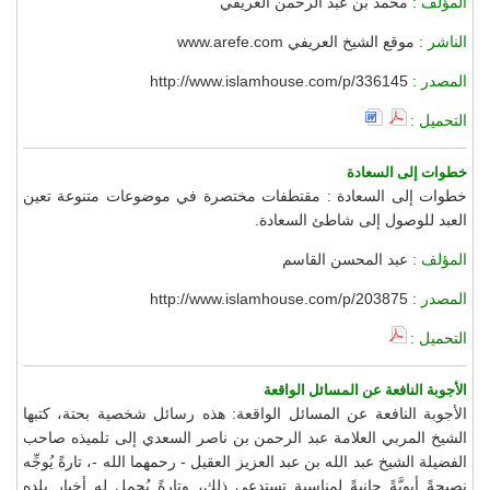
المؤلف :
محمد بن عبد الرحمن العريفي
الناشر :
موقع الشيخ العريفي www.arefe.com
المصدر :
http://www.islamhouse.com/p/336145
التحميل :
خطوات إلى السعادة
خطوات إلى السعادة : مقتطفات مختصرة في موضوعات متنوعة تعين
العبد للوصول إلى شاطئ السعادة.
المؤلف :
عبد المحسن القاسم
المصدر :
http://www.islamhouse.com/p/203875
التحميل :
الأجوبة النافعة عن المسائل الواقعة
الأجوبة النافعة عن المسائل الواقعة: هذه رسائل شخصية بحتة، كتبها
الشيخ المربي العلامة عبد الرحمن بن ناصر السعدي إلى تلميذه صاحب
الفضيلة الشيخ عبد الله بن عبد العزيز العقيل - رحمهما الله -، تارةً يُوجِّه
نصيحةً أبويَّةً حانيةً لمناسبةٍ تستدعي ذلك، وتارةً يُجمِل له أخبار بلدِه