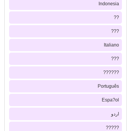
Indonesia
??
???
Italiano
???
??????
Português
Espa?ol
اردو
?????