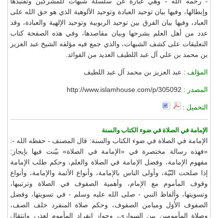
- رحمه الله - وهي عبارة عن سلسلة شبهات للمشركين وتفنيدها
وإبطالها، وفيها بيان توحيد العبادة وتوحيد الألوهية الذي هو حق الله على
العباد، وفيها بيان الفرق بين توحيد الربوبية وتوحيد الإلهية والعبادة، وقد
عدد من أهل العلم بشرحها وبيان مقاصدها، وفي هذه الصفحة كتاب
التعليقات على كشف الشبهات، والذي جمع فيه مؤلفه الشيخ عبد العزيز
بن محمد بن علي آل عبد اللطيف العديد من الفوائد.
المؤلف :
عبد العزيز بن محمد آل عبد اللطيف
المصدر :
http://www.islamhouse.com/p/305092
التحميل :
الإمامة في الصلاة في ضوء الكتاب والسنة
الإمامة في الصلاة في ضوء الكتاب والسنة: قال المصنف - حفظه الله -:
«فهذه رسالة مختصرة في «الإمامة في الصلاة» بيّنت فيها بإيجاز:
مفهوم الإمامة، وفضل الإمامة في الصلاة والعلم، وحكم طلب الإمامة
إذا صلحت النّيّة، وأولى الناس بالإمامة، وأنواع الأئمة والإمامة، وأنواع
وقوف المأموم مع الإمام، وأهمية الصفوف في الصلاة وترتيبها،
وتسويتها، وألفاظ النبي - صلى الله عليه وسلم - في تسويتها، وفضل
الصفوف الأُوَل وميامن الصفوف، وحكم صلاة المنفرد خلف الصف،
وصلاة المأمومين بين السواري، وجواز انفراد المأموم لعذر، وانتقال