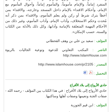
المنفرد إماماً، والإمام مأموماً، والمأموم إماماً، وأحوال المأموم مع
الإمام، وأحكام الاقتداء بالإمام داخل المسجد وخارجه، والاقتداء بمن
أخطأ بترك شرط أو ركن ولم يعلم المأموم، والاقتداء بمن ذكر أنه
مُحدث وحكم الاستخلاف، وآداب الإمام، وآداب المأموم، وغير ذلك من
الأحكام المهمة المتعلقة بالإمامة وآدابها، وكل ذلك بالأدلة من الكتاب
والسنة، حسب الإمكان».
المؤلف :
سعيد بن علي بن وهف القحطاني
الناشر :
المكتب التعاوني للدعوة وتوعية الجاليات بالربوة
http://www.IslamHouse.com
المصدر :
http://www.islamhouse.com/p/2105
التحميل :
حادي الأرواح إلى بلاد الأفراح
حادي الأرواح إلى بلاد الأفراح : في هذا الكتاب بين المؤلف - رحمه الله -
صفات الجنة ونعيمها وصفات أهلها وساكنيها.
المؤلف :
ابن قيم الجوزية