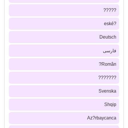
?????
?eské
Deutsch
فارسى
Român?
???????
Svenska
Shqip
Az?rbaycanca