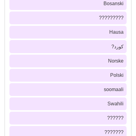
Bosanski
?????????
Hausa
كورد?
Norske
Polski
soomaali
Swahili
??????
???????