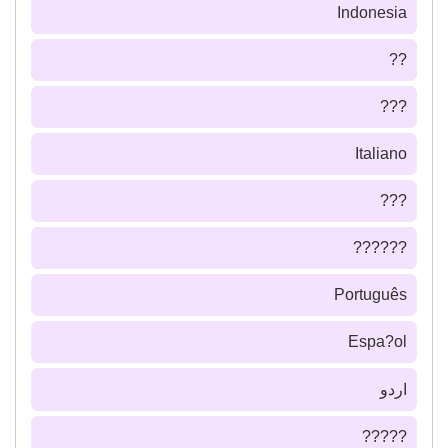
Indonesia
??
???
Italiano
???
??????
Português
Espa?ol
اردو
?????