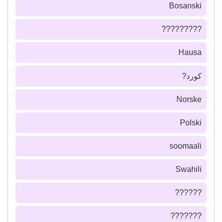
Bosanski
?????????
Hausa
كورد?
Norske
Polski
soomaali
Swahili
??????
???????