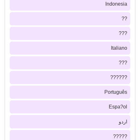
Indonesia
??
???
Italiano
???
??????
Português
Espa?ol
اردو
?????