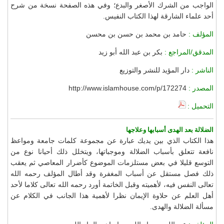
الواجب من الشرك الأصغر والبدع؛ وفي هذه الصفحة نسخة من شرح
أحد علماء الشارقة لهذا الكتاب النفيس.
المؤلف :
حامد بن محمد بن حسن بن محسن
المدقق/المراجع :
بكر بن عبد الله أبو زيد
الناشر :
دار المؤيد للنشر والتوزيع
المصدر :
http://www.islamhouse.com/p/172274
التحميل :
الضلالة بعد الهدى أسبابها وعلاجها
هذا الكتاب الذي بين يديك عبارة عن مجموعة كلمات جامعة ومواعظ
نافعة تتعلق بأسباب الضلالة وموجباتها، ويتخلل ذلك أحيانا نوع من
التوسع قليلا في بعض مستلزمات الموضوع كأضرار المعاصي ثم يعقب
ذلك فصل مستقل عن أسباب المغفرة وقد أطال المؤلف رحمه الله
تعالى النفس فيه، لأهميته وقبل الخاتمة أورد رحمه الله تعالى كلاما لأحد
أهل العلم عن حلاوة الإيمان نظرا لأهمية هذا الجانب في الكلام عن
مسألة الضلالة والهدى.