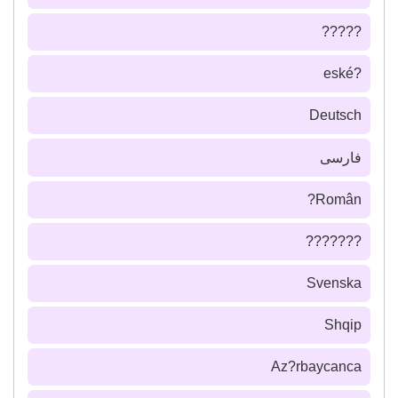
?????
?eské
Deutsch
فارسى
Român?
???????
Svenska
Shqip
Az?rbaycanca