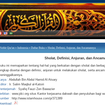
Noble Qur'an
»
Indonesia
»
Daftar Buku
» Sholat, Definisi, Anjuran, dan Ancamannya
Sholat, Definisi, Anjuran, dan Anca
uku ini memaparkan tentang hal-hal yang berkaitan dengan sholat dan berb
engkap disertai dengan definisi, anjuran untuk melakukan sholat, serta anca
eninggalkannya.
arya :
Abdullah Bin Abdul Hamid Al Atsary
ditor :
Ir. Salim Maqbul al-Katsiri
enterjemah :
Syafiq Fauzi Zen Bawazier
erbitan :
www.jdci.org situs Kantor kerjasama dakwah dan penyuluhan bagi w
umber :
http://www.islamhouse.com/p/371389
ownload :