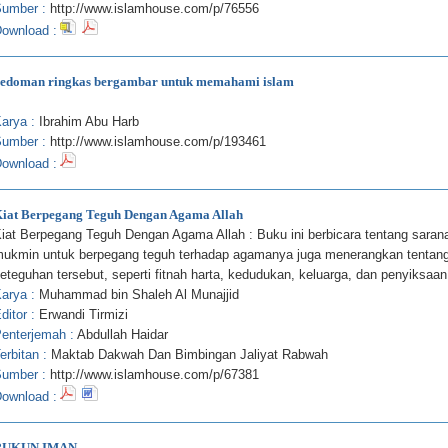
umber :
http://www.islamhouse.com/p/76556
ownload :
edoman ringkas bergambar untuk memahami islam
arya :
Ibrahim Abu Harb
umber :
http://www.islamhouse.com/p/193461
ownload :
iat Berpegang Teguh Dengan Agama Allah
iat Berpegang Teguh Dengan Agama Allah : Buku ini berbicara tentang sara
ukmin untuk berpegang teguh terhadap agamanya juga menerangkan tentang 
eteguhan tersebut, seperti fitnah harta, kedudukan, keluarga, dan penyiksa
arya :
Muhammad bin Shaleh Al Munajjid
ditor :
Erwandi Tirmizi
enterjemah :
Abdullah Haidar
erbitan :
Maktab Dakwah Dan Bimbingan Jaliyat Rabwah
umber :
http://www.islamhouse.com/p/67381
ownload :
RUKUN IMAN