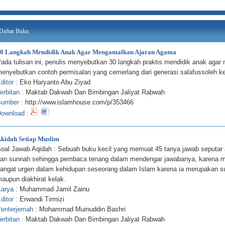
Daftar Buku
0 Langkah Mendidik Anak Agar Mengamalkan Ajaran Agama
ada tulisan ini, penulis menyebutkan 30 langkah praktis mendidik anak aga
enyebutkan contoh permisalan yang cemerlang dari generasi salafussoleh ket
ditor :
Eko Haryanto Abu Ziyad
erbitan :
Maktab Dakwah Dan Bimbingan Jaliyat Rabwah
umber :
http://www.islamhouse.com/p/353466
ownload :
kidah Setiap Muslim
oal Jawab Aqidah : Sebuah buku kecil yang memuat 45 tanya jawab seputar aqi
an sunnah sehingga pembaca tenang dalam mendengar jawabanya, karena m
angat urgen dalam kehidupan seseorang dalam Islam karena ia merupakan s
aupun diakhirat kelak.
arya :
Muhammad Jamil Zainu
ditor :
Erwandi Tirmizi
enterjemah :
Mohammad Muinuddin Bashri
erbitan :
Maktab Dakwah Dan Bimbingan Jaliyat Rabwah