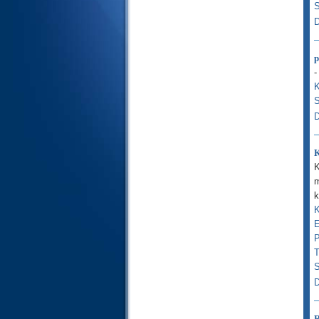
27- An-Naml (The Ants )
S
28- Al-Qasas ( The Stories )
D
29- Al-Ankaboot ( The Spider )
30- Ar-Room ( The Romans )
31- Luqman
p
32- As-Sajdah ( The Prostration
-
)
K
33- Al-Ahzab ( The Combined
S
Forces )
34- Saba ( Sheba )
D
35- Fatir ( The Orignator )
36- Ya-seen
K
37- As-Saaffat ( Those Ranges
in Ranks )
K
38- Sad ( The Letter Sad )
m
39- Az-Zumar ( The Groups )
k
40- Ghafir ( The Forgiver God )
K
41- Fussilat ( Explained in
E
Detail )
P
42- Ash-Shura (Consultation )
T
43- Az-Zukhruf ( The Gold
Adornment )
S
44- Ad-Dukhan ( The Smoke )
D
45- Al-Jathiya ( Crouching )
46- Al-Ahqaf ( The Curved
Sand-hills )