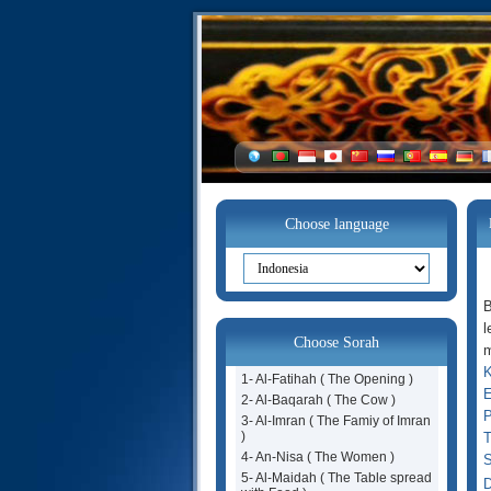
Choose language
B
l
Choose Sorah
m
K
1- Al-Fatihah ( The Opening )
E
2- Al-Baqarah ( The Cow )
P
3- Al-Imran ( The Famiy of Imran
)
T
4- An-Nisa ( The Women )
S
5- Al-Maidah ( The Table spread
D