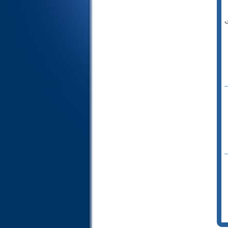
24- النور
ت
25- الفرقان
26- الشعراء
27- النمل
28- القصص
29- العنكبوت
30- الروم
31- لقمان
32- السجدة
33- الأحزاب
34- سبأ
35- فاطر
36- يس
37- الصافات
38- ص
39- الزمر
40- غافر
41- فصلت