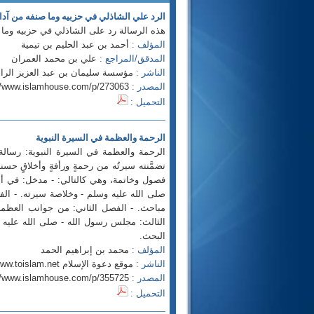
الرد علي الشاذلي في حزبيه وما صنفه من آد
هذه الرسالة رد على الشاذلي في حزبيه وما
المؤلف :
أحمد بن عبد الحليم بن تيمية
المدقق/المراجع :
علي بن محمد العمران
الناشر :
مؤسسة سليمان بن عبد العزيز الراجحي
المصدر :
//www.islamhouse.com/p/273063
التحميل :
الرحمة والعظمة في السيرة النبوية
الرحمة والعظمة في السيرة النبوية: رسالة
تضمَّنته سيرتُه من رحمةٍ ورأفةٍ وأخلاقٍ ح
فصول وخاتمة، وهي كالتالي: - مدخل: في أسرا
صلى الله عليه وسلم - وخلاصة سيرته. - ال
مباحث. - الفصل الثاني: من جوانب العظم
الثالث: مجلس رسول الله - صلى الله عليه
البحث.
المؤلف :
محمد بن إبراهيم الحمد
الناشر :
موقع دعوة الإسلام http://www.toislam.net
المصدر :
//www.islamhouse.com/p/355725
التحميل :