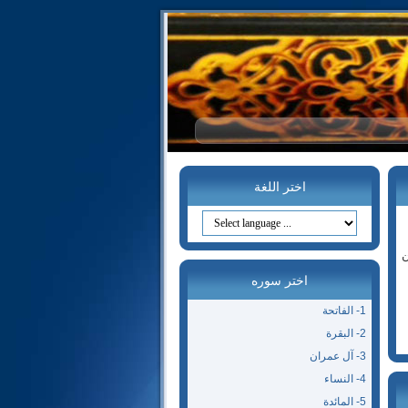
اختر اللغة
ن
اختر سوره
1- الفاتحة
2- البقرة
3- آل عمران
4- النساء
5- المائدة