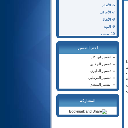
6- الأنعام
7- الأعراف
8- الأنفال
9- التوبة
10- يونس
11- هود
اختر التفسير
12- يوسف
13- الرعد
تفسير ابن كثر
ا
14- إبراهيم
تفسير الجلالين
ة
15- الحجر
تفسير الطبري
-
16- النحل
تفسير القرطبي
ة
17- الإسراء
ل
تفسير السعدي
ي
18- الكهف
19- مريم
المشاركه
20- طه
21- الأنبياء
22- الحج
23- المؤمنون