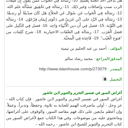
هَل يدْخل أحد الْجنَّة بِعَمَلِهِ. 10- رِسَالَة فِي الْجَواب عَمَّن يَقُول إِن صِفَات
الرب نسب وإضافات وَغير ذَلِك. 11- رِسَالَة فِي تَحْقِيق مَسْأَلَة علم الله.
12- رِسَالَة فِي الْجَواب عَن سُؤال عَن الحلاّج هَل كَانَ صدّيقًا أَو زنديقًا.
13- رِسَالَة فِي الرَّد على ابْن عَرَبِيّ فِي دَعْوَى إِيمَان فِرْعَوْن. 14- رِسَالَة
فِي التَّوْبَة. 15- فصل فِي أَن دين الْأَنْبِيَاء وَاحِد. 16- فصل فِي الدَّلِيل على
فضل الْعَرَب. 17- رِسَالَة فِي الصِّفَات الاختيارية. 18- شرح كَلِمَات من
"فتوح الْغَيْب". 19- قَاعِدَة فِي الْمحبَّة.
المؤلف :
أحمد بن عبد الحليم بن تيمية
المدقق/المراجع :
محمد رشاد سالم
المصدر :
http://www.islamhouse.com/p/273079
التحميل :
أغراض السور في تفسير التحرير والتنوير لابن عاشور
أغراض السور في تفسير التحرير والتنوير لابن عاشور : فإن كتاب الله -
عز وجل - أولى ماصرفت الهمم للعناية به تلاوة، وحفظاً، وتدبراً، وعملاً.
وإن أعظم مايعين على ذلك فهم مقاصد السور، والوقوف على أغراضها،
وماتحتوي عليه من موضوعات. وفي هذا الكتاب جمع لأغراض السور من
كتاب التحرير والتنوير للشيخ ابن عاشور - رحمه الله -.