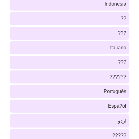
Indonesia
??
???
Italiano
???
??????
Português
Espa?ol
اردو
?????