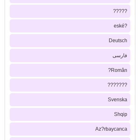
?????
?eské
Deutsch
فارسى
Român?
???????
Svenska
Shqip
Az?rbaycanca