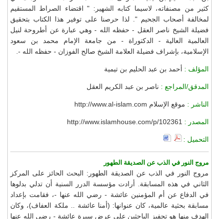
كثير من مصنفاته، لاسيما كتابه الشهير: " اقتضاء الصراط المستقيم
لمخالفة أصحاب الجحيم ". لذا حرصنا على توفير هذا الكتاب بتحقيق
فضيلة الشيخ ناصر العقل - حفظه الله - وهي عبارة عن أطروحة لنيل
العالمية العالية - الدكتوراة - من جامعة الإمام محمد بن سعود
الإسلامية، بإشراف فضيلة العلامة الشيخ صالح الفوزان - حفظه الله -.
المؤلف :
أحمد بن عبد الحليم بن تيمية
المدقق/المراجع :
ناصر بن عبد الكريم العقل
الناشر :
موقع الإسلام http://www.al-islam.com
المصدر :
http://www.islamhouse.com/p/102361
التحميل :
مروج النور في الذب عن الصديقة الطهور
مروج النور في الذب عن الصديقة الطهور: البحث الحائز على المركز
الثاني في هذه المسابقة. أرادت مؤسسة الدرر السنية أن تدلي بدلوها
في الدفاع عن أم المؤمنين عائشة - رضي الله عنها -، فقامت بإعداد
مسابقة بحثية عالمية، كان عنوانها: (أمنا عائشة .. ملكة العفاف)، وكان
الهدف منها هو تحفيز الباحثين على عرض سيرة عائشة - رضي الله عنها