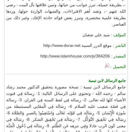
-، بطريقة جميلة، تبرز جوانب من حياتها، وتبين علاقتها بآل البيت - رضي
الله عنهم -، وتفند أهم الافتراءات، والشبهات الواردة حولها، وردها
بطريقة علمية مختصرة، وتبرز بعض فوائد حادثة الإفك، وغير ذلك من
العناصر.
المؤلف :
سيد علي شعبان
الناشر :
موقع الدرر السنية http://www.dorar.net
المصدر :
http://www.islamhouse.com/p/384206
التحميل :
جامع الرسائل لابن تيمية
جامع الرسائل لابن تيمية : نسخة مصورة بتحقيق الدكتور محمد رشاد
سالم - رحمه الله - وتحتوي على الرسائل التالية: 1- رِسالة فِي قنوت
الأشياء كلها لله تعالى. 2- رِسالة فِي لفظ السنة فِي القران. 3- رِسالة
فِي قصّة شعيب عليه السلام. 4- رِسَالَة فِي الْمعَانِي المستنبطة من
سُورَة الْإِنْسَان 5- رِسَالَة فِي قَوْله تَعَالَى وَاسْتَعِينُوا بِالصبرِ وَالصَّلَاة 6-
رِسَالَة فِي تَحْقِيق التَّوَكُّل. 7- رِسَالَة فِي تَحْقِيق الشكر. 8- رِسَالَة فِي
معنى كَون الرب عادلا وَفِي تنزهه عَن الظُّلم. 9- رِسَالَة فِي دُخُول الْجنَّة