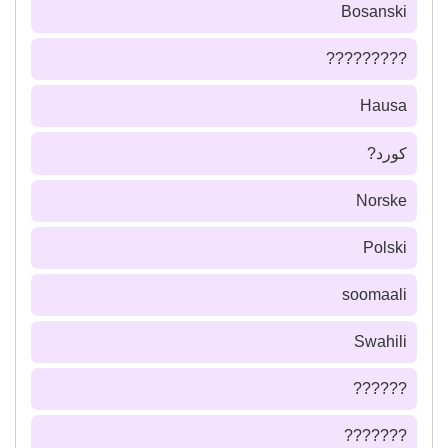
Bosanski
?????????
Hausa
كورد?
Norske
Polski
soomaali
Swahili
??????
???????