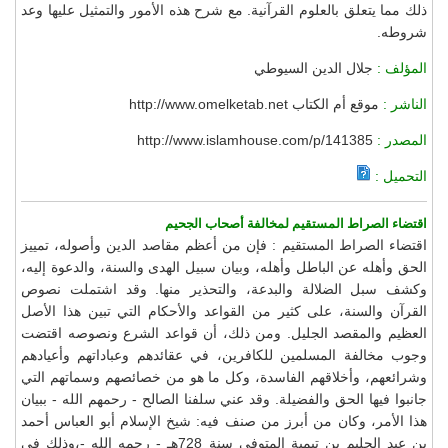
ذلك مما يتعلق بالعلوم القرآنية. مع شرح هذه الأمور والتمثيل عليها وعد
شروطه.
المؤلف :
جلال الدين السيوطي
الناشر :
موقع أم الكتاب http://www.omelketab.net
المصدر :
http://www.islamhouse.com/p/141385
التحميل :
اقتضاء الصراط المستقيم لمخالفة أصحاب الجحيم
اقتضاء الصراط المستقيم : فإن من أعظم مقاصد الدين وأصوله، تمييز
الحق وأهله عن الباطل وأهله، وبيان سبيل الهدى والسنة، والدعوة إليه،
وكشف سبل الضلالة والبدعة، والتحذير منها. وقد اشتملت نصوص
القرآن والسنة، على كثير من القواعد والأحكام التي تبين هذا الأصل
العظيم والمقصد الجليل. ومن ذلك، أن قواعد الشرع ونصوصه اقتضت
وجوب مخالفة المسلمين للكافرين، في عقائدهم وعباداتهم وأعيادهم
وشرائعهم، وأخلاقهم الفاسدة، وكل ما هو من خصائصهم وسماتهم التي
جانبوا فيها الحق والفضيلة. وقد عني سلفنا الصالح - رحمهم الله - ببيان
هذا الأمر، وكان من أبرز من صنف فيه: شيخ الإسلام أبو العباس أحمد
بن عبد الحليم بن تيمية المتوفى سنة 728هـ - رحمه الله -،وذلك في