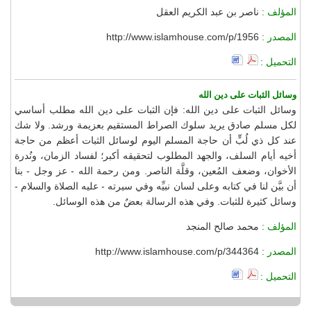
المؤلف :
ناصر بن عبد الكريم العقل
المصدر :
http://www.islamhouse.com/p/1956
التحميل :
وسائل الثبات على دين الله
وسائل الثبات على دين الله: فإن الثبات على دين الله مطلب أساسي
لكل مسلم صادق يريد سلوك الصراط المستقيم بعزيمة ورشد. ولا شك
عند كل ذي لُبٍّ أن حاجة المسلم اليوم لوسائل الثبات أعظم من حاجة
أخيه أيام السلف، والجهد المطلوب لتحقيقه أكبر؛ لفساد الزمان، ونُدرة
الأخوان، وضعف المُعين، وقلَّة الناصر. ومن رحمة الله - عز وجل - بنا
أن بيَّن لنا في كتابه وعلى لسان نبيِّه وفي سيرته - عليه الصلاة والسلام -
وسائل كثيرة للثبات. وفي هذه الرسالة بعضٌ من هذه الوسائل.
المؤلف :
محمد صالح المنجد
المصدر :
http://www.islamhouse.com/p/344364
التحميل :