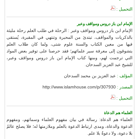
التحميل :
الإمام ابن باز دروس ومواقف وعبر
الإمام ابن باز دروس ومواقف وعبر : الرحلة في طلب العلم رحلة مليئة
بالذكريات والمواقف، تبتدئ من المحبرة وتنتهي في المقبرة، يُستقى
فيها من معين الكتاب والسنة علوم شتى، ولما كان طلاب العلم
يتشوقون إلى معرفة سير علمائهم؛ فقد حرصنا على توفير بعض المواد
التي ترجمت لهم، ومنها كتاب الإمام ابن باز دروس ومواقف وعبر،
للشيخ عبد العزيز السدحان.
المؤلف :
عبد العزيز بن محمد السدحان
المصدر :
http://www.islamhouse.com/p/307930
التحميل :
العلماء هم الدعاة
العلماء هم الدعاة: رسالة في بيان مفهوم العلماء وسماتهم، ومفهوم
الدعوة والدعاة، ومدى ارتباط الدعوة بالعلم وملازمتها له؛ فلا يصلح عالمٌ
بلا دعوة، ولا دعوةٌ بلا علم.