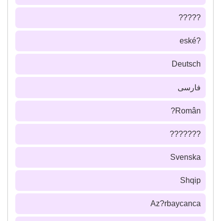
?????
?eské
Deutsch
فارسى
Român?
???????
Svenska
Shqip
Az?rbaycanca