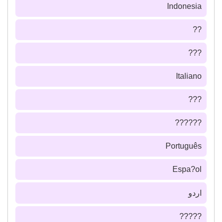
Indonesia
??
???
Italiano
???
??????
Português
Espa?ol
اردو
?????