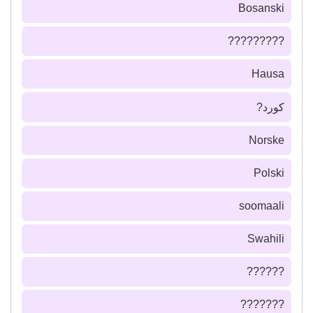
Bosanski
?????????
Hausa
كورد?
Norske
Polski
soomaali
Swahili
??????
???????