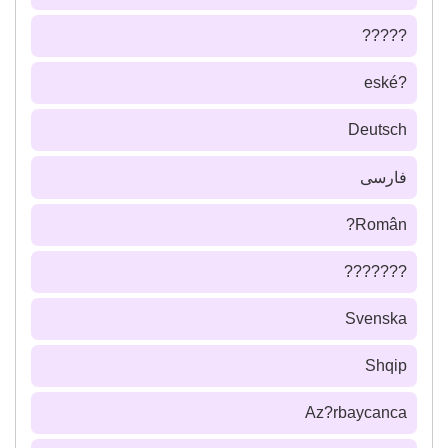
?????
?eské
Deutsch
فارسى
Român?
???????
Svenska
Shqip
Az?rbaycanca