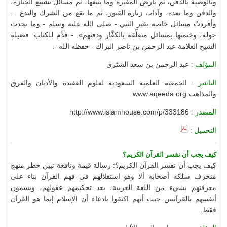
وبالوصية بالدفن، ثم بأرض المقبرة وما يتبعها، ثم مسائل تشييع الجنازة،
والدفن وما بعده، وآداب زيارة القبور، ثم ما يقع من الشرك والبدع ...
وأفردتُ مسائل خاصة بقبر النبي - صلى الله عليه وسلم - وما يحدث
حوله، وختمتها بمسائل متعلِّقة بالكفَّار ودفنهم». - قدَّم للكتاب: فضيلة
الشيخ العلامة عبد الرحمن بن ناصر البراك - حفظه الله -.
المؤلف :
عبد الرحمن بن سعد الشثري
الناشر :
الجمعية العلمية السعودية لعلوم العقيدة والأديان والفرق
والمذاهب www.aqeeda.org
المصدر :
http://www.islamhouse.com/p/333186
التحميل :
كيف يجب أن نفسر القرآن الكريم؟
كيف يجب أن نفسر القرآن الكريم؟: رسالة قيمة ونافعة تبين خطر منهج
منحرف سلكه أصحابه ألا وهو استقلالهم في فهم القرآن بناء على
معرفتهم بشيء من اللغة العربية، بعد تحكيمهم عقولهم، ويسمون
أنفسهم بالقرآنيين حيث أنهم اكتفوا بادعاء أن الإسلام إنما هو القرآن
فقط.