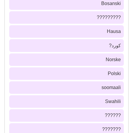
Bosanski
?????????
Hausa
كورد?
Norske
Polski
soomaali
Swahili
??????
???????