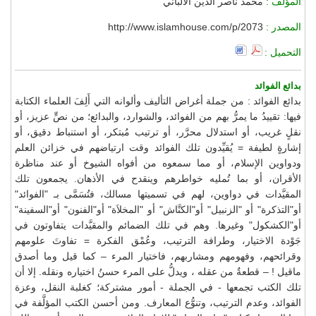
المؤلف :
محمد ناصر الدين الألباني
المصدر :
http://www.islamhouse.com/p/2073
التحميل :
بدائع الفوائد
بدائع الفوائد : من جملة أغراض التأليف وألوانه التي أَلِفَ العلماء الكتابة
فيها: تقييدُ ما يمرُّ بهم من الفوائد، والشوارد، والبدائع؛ من نصٍّ عزيز، أو
نقلٍ غريب، أو استدلال محرَّر، أو ترتيب مُبتكر، أو استنباط دقيق، أو
إشارةٍ لطيفة = يُقيِّدون تلك الفوائد وقت ارتياضهم في خزائن العلم
ودواوين الإسلام، أو مما سمعوه من أفواه الشيوخ أو عند مناظرة
الأقران، أو بما تُمليه خواطرهم وينقدح في الأذهان. يجمعون تلك
المقيَّدات في دواوين، لهم في تسميتها مسالك، فتُسَمَّى بـ "الفوائد"
أو"التذكرة" أو "الزنبيل" أو"الكنَّاش" أو "المخلاَة" أو"الفنون" أو"السفينة"
أو"الكشكول" وغيرها. وهم في تلك الضمائم والمقيَّدات يتفاوتون في
جَوْدة الاختيار، وطرافة الترتيب، وعُمْق الفكرة = تفاوتَ علومهم
وقرائحهم، وفهومهم ومشاربهم، فاختيار المرء – كما قيل وما أصدق
ماقيل ! – قطعةٌ من عقله ، ويدلُّ على المرء حسنُ اختياره ونقله. إلا أن
تلك الكتب تجمعها - في الجملة - أمور مشتركة؛ كغلبة النقل، وعزة
الفوائد، وعدم الترتيب، وتنوُّع المعارف. ومن أحسن الكتب المؤلَّفة في