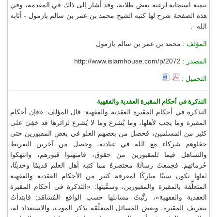
تيمية استجابة لرغبة بعض طلابه، وقد أشار إلى ذلك في المقدمة، وفي
هذه الصفحة شرح لها كتبه الشيخ محمد بن عمر بن سالم بازمول - أثابه
الله -.
المؤلف :
محمد بن عمر بن سالم بازمول
المصدر :
http://www.islamhouse.com/p/2072
التحميل :
التذكرة في أحكام المقبرة العقدية والفقهية
التذكرة في أحكام المقبرة العقدية والفقهية: قال المؤلف: «فإن أحكام
المقبرة وما يجب لأهلها، وما يُشرع وما لا يُشرع لزائرها قد خفِيَ على
كثير من المسلمين، فحصل من بعضهم الغلو في بعض المقبورين حتى
جعَلوهم شركاء مع الله في عبادته، وحصل من آخرين التفريط
والتساهل فيما للمقبورين من حقوق، فامتهنوا قبورهم، وانتهكوا
حُرماتهم. فجمعتُ رسالةً مختصرةً مما كتبه أهل العلم قديمًا وحديثًا،
لعلها تكون سببًا مباركًا لمعرفة كثير من الأحكام العقدية والفقهية
المتعلِّقة بالمقبرة والمقبورين، وسمَّيتها: «التذكرة في أحكام المقبرة
العقدية والفقهية»، رتَّبتُ مسائلها حسب الواقع المُشاهَد; فابتدأتُ
بتعريف المقبرة، وبعض المسائل المتعلِّقة بذكر الموت، والاستعداد له،