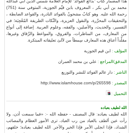
هذا المضمار كتاب "بدائع الفوائد" للإمام العلامة شمس الدين أبي عبدالله
محمد بن أبي بكر ، المعروف بابن قيِّم الجوزية، المتوفي سنة (751)
رحمة الله عليه. وهو كتابٌ مشحونٌ بالفوائد النادرة، والقواعد الضابطة ،
والتحقيقات المحرَّرة، والنقول العزيزة، والنِّكات الطريفة المُعْجِبَة؛ في
التفسير، والحديث، والأصلين، والفقه، وعلوم العربية. إضافة إلى أنواع
من المعارف، من المناظرات، والفروق، والمواعظ والرِّقاق وغيرها،
مقلِّداً أعناق هذه المعارف سِمطاً من لآلئ تعليقاته المبتكرة.
المؤلف :
ابن قيم الجوزية
المدقق/المراجع :
علي بن محمد العمران
الناشر :
دار عالم الفوائد للنشر والتوزيع
المصدر :
http://www.islamhouse.com/p/265598
التحميل :
الله لطيف بعباده
الله لطيف بعباده: قال المصنف - حفظه الله -: «فما سمعت أذن، ولا
رأت عين ألطف بالعباد من رب العباد، ترى الأمور العظام والمصائب
الشداد، فإذا انجلى الأمر فإذا الخير والأجر. الله لطيف بعباده؛ خلقهم،