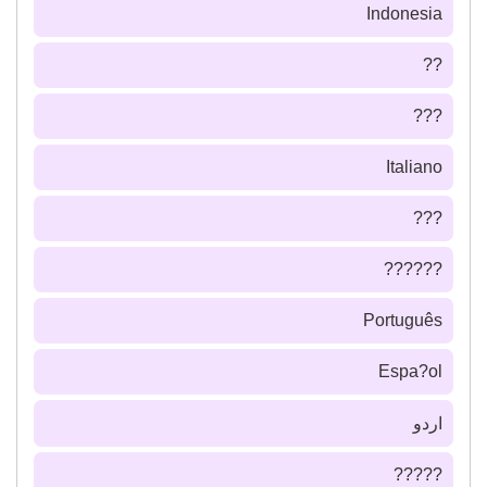
Indonesia
??
???
Italiano
???
??????
Português
Espa?ol
اردو
?????