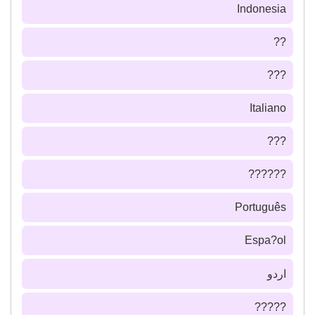
Indonesia
??
???
Italiano
???
??????
Português
Espa?ol
اردو
?????