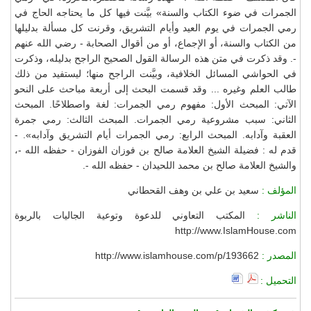
الجمرات في ضوء الكتاب والسنة» بيَّنت فيها كل ما يحتاجه الحاج في
رمي الجمرات في يوم العيد وأيام التشريق، وقرنت كل مسألة بدليلها
من الكتاب والسنة، أو الإجماع، أو من أقوال الصحابة - رضي الله عنهم
-. وقد ذكرت في متن هذه الرسالة القول الصحيح الراجح بدليله، وذكرت
في الحواشي المسائل الخلافية، وبيَّنت الراجح منها؛ ليستفيد من ذلك
طالب العلم وغيره ... وقد قسمت البحث إلى أربعة مباحث على النحو
الآتي: المبحث الأول: مفهوم رمي الجمرات: لغة واصطلاحًا. المبحث
الثاني: سبب مشروعية رمي الجمرات. المبحث الثالث: رمي جمرة
العقبة وآدابه. المبحث الرابع: رمي الجمرات أيام التشريق وآدابه». -
قدم له : فضيلة الشيخ العلامة صالح بن فوزان الفوزان - حفظه الله -،
والشيخ العلامة صالح بن محمد اللحيدان - حفظه الله -.
المؤلف :
سعيد بن علي بن وهف القحطاني
الناشر :
المكتب التعاوني للدعوة وتوعية الجاليات بالربوة
http://www.IslamHouse.com
المصدر :
http://www.islamhouse.com/p/193662
التحميل :