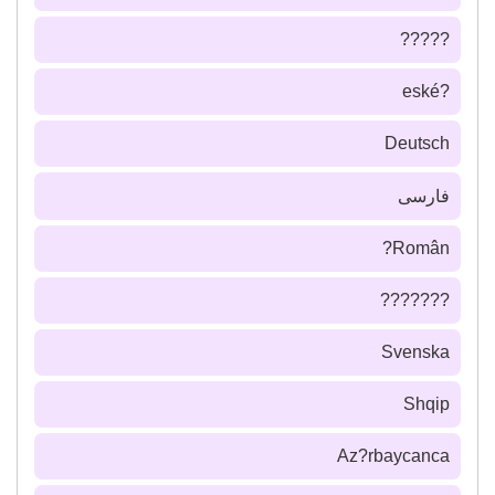
?????
?eské
Deutsch
فارسى
Român?
???????
Svenska
Shqip
Az?rbaycanca