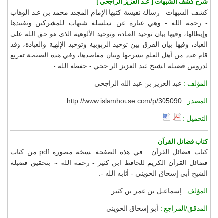
شرح كشف الشبهات [ عبد العزيز الراجحي ]
كشف الشبهات : رسالة نفيسة كتبها الإمام المجدد محمد بن عبد الوهاب
- رحمه الله - وهي عبارة عن سلسلة شبهات للمشركين وتفنيدها
وإبطالها، وفيها بيان توحيد العبادة وتوحيد الألوهية الذي هو حق الله على
العباد، وفيها بيان الفرق بين توحيد الربوبية وتوحيد الإلهية والعبادة، وقد
قام عدد من أهل العلم بشرحها وبيان مقاصدها، وفي هذه الصفحة تفريغ
لدروس فضيلة الشيخ عبد العزيز الراجحي - حفظه الله -.
المؤلف :
عبد العزيز بن عبد الله الراجحي
المصدر :
http://www.islamhouse.com/p/305090
التحميل :
كتاب فضائل القرآن
كتاب فضائل القرآن : في هذه الصفحة نسخة مصورة pdf من كتاب
فضائل القرآن الكريم للحافظ ابن كثير - رحمه الله -، بتحقيق فضيلة
الشيخ أبي إسحاق الحويني - أثابه الله -.
المؤلف :
إسماعيل بن عمر بن كثير
المدقق/المراجع :
أبو إسحاق الحويني