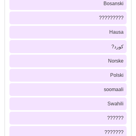
Bosanski
?????????
Hausa
كورد?
Norske
Polski
soomaali
Swahili
??????
???????