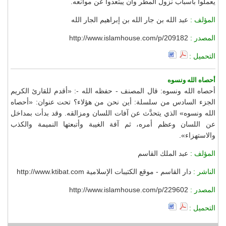
يعملوا بأسباب نزول المطر وأن يبتعدوا عن موانعه.
المؤلف :
عبد الله بن جار الله بن إبراهيم الجار الله
المصدر :
http://www.islamhouse.com/p/209182
التحميل :
أحصاه الله ونسوه
أحصاه الله ونسوه: قال المصنف - حفظه الله -: «أقدم للقارئ الكريم
الجزء السادس من سلسلة: أين نحن من هؤلاء؟ تحت عنوان: «أحصاه
الله ونسوه» الذي يتحدَّث عن آفات اللسان ومزالقه. وقد بدأت بمداخل
عن اللسان وعظم أمره، ثم آفة الغيبة وأتبعتها النميمة والكذب
والاستهزاء».
المؤلف :
عبد الملك القاسم
الناشر :
دار القاسم - موقع الكتيبات الإسلامية http://www.ktibat.com
المصدر :
http://www.islamhouse.com/p/229602
التحميل :