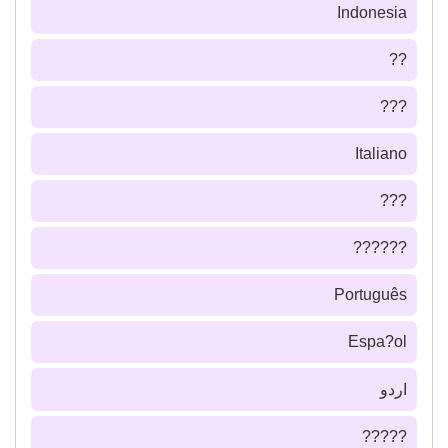
Indonesia
??
???
Italiano
???
??????
Português
Espa?ol
اردو
?????