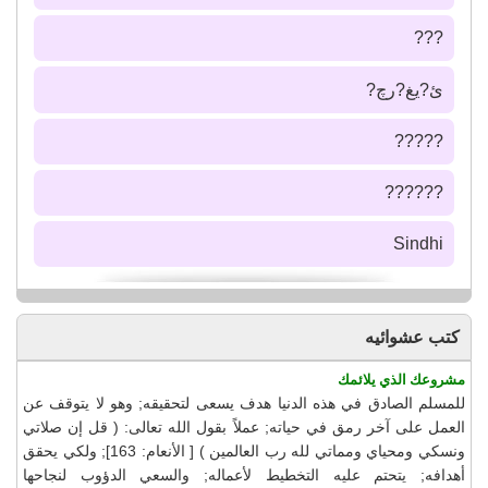
???
ئ?يغ?رچ?
?????
??????
Sindhi
كتب عشوائيه
مشروعك الذي يلائمك
للمسلم الصادق في هذه الدنيا هدف يسعى لتحقيقه; وهو لا يتوقف عن
العمل على آخر رمق في حياته; عملاً بقول الله تعالى: ( قل إن صلاتي
ونسكي ومحياي ومماتي لله رب العالمين ) [ الأنعام: 163]; ولكي يحقق
أهدافه; يتحتم عليه التخطيط لأعماله; والسعي الدؤوب لنجاحها