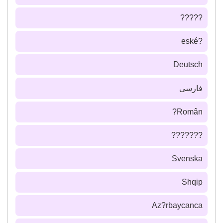
?????
?eské
Deutsch
فارسى
Român?
???????
Svenska
Shqip
Az?rbaycanca