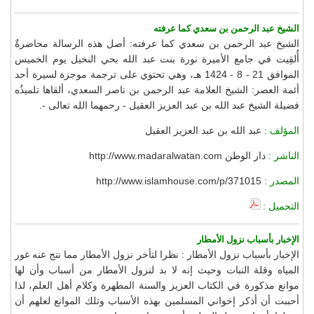
الشيخ عبد الرحمن بن سعدي كما عرفته
الشيخ عبد الرحمن بن سعدي كما عرفته: أصل هذه الرسالة محاضرةٌ
أُلقِيت في جامع الأميرة نورة بنت عبد الله بحي النخيل يوم الخميس
الموافق 21 - 8 - 1424 هـ، وهي تحتوي على ترجمة موجزة لسيرة أحد
أئمة العصر: الشيخ العلامة عبد الرحمن بن ناصر السعدي، ألقاها تلميذُه
فضيلة الشيخ عبد الله بن عبد العزيز العقيل - رحمهما الله تعالى -.
المؤلف :
عبد الله بن عبد العزيز العقيل
الناشر :
دار الوطن http://www.madaralwatan.com
المصدر :
http://www.islamhouse.com/p/371015
التحميل :
الإخبار بأسباب نزول الأمطار
الإخبار بأسباب نزول الأمطار : نظرا لتأخر نزول الأمطار مما نتج عنه غور
المياه وقلة النبات وحيث إنه لا بد لنزول الأمطار من أسباب وأن لها
موانع مذكورة في الكتاب العزيز والسنة المطهرة وكلام أهل العلم، لذا
أحببت أن أذكر إخواني المسلمين بهذه الأسباب وتلك الموانع لعلهم أن