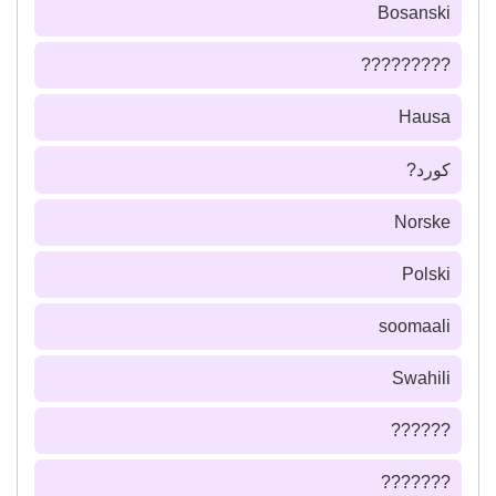
Bosanski
?????????
Hausa
كورد?
Norske
Polski
soomaali
Swahili
??????
???????