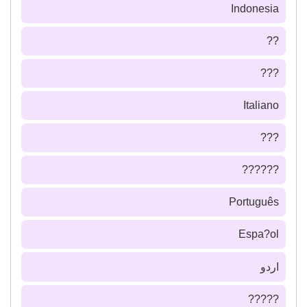
Indonesia
??
???
Italiano
???
??????
Português
Espa?ol
اردو
?????