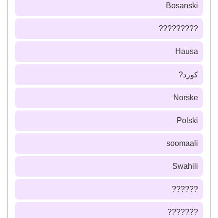
Bosanski
?????????
Hausa
كورد?
Norske
Polski
soomaali
Swahili
??????
???????