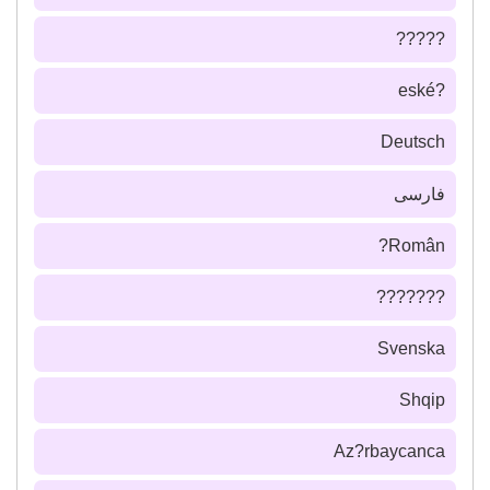
?????
?eské
Deutsch
فارسى
Român?
???????
Svenska
Shqip
Az?rbaycanca