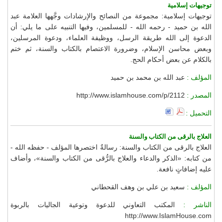
توجيهات إسلامية
توجيهات إسلامية: مجموعة من النصائح والإرشادات وجَّهها العلامة عبد
الله بن حميد - رحمه الله - للمسلمين، وفيها التنبيه على ما يلي: أن
الدعوة إلى الله طريقة الرسل، ووظيفة العلماء، ودعوة المرسلين،
وبعض محاسن الإسلام، وضرورة الاعتصام بالكتاب والسنة، ثم ختم
بالكلام عن بعض أحكام الحج.
المؤلف :
عبد الله بن محمد بن حميد
المصدر :
http://www.islamhouse.com/p/2112
التحميل :
العلاج بالرقى من الكتاب والسنة
العلاج بالرقى من الكتاب والسنة: رسالةٌ اختصرها المؤلف - حفظه الله -
من كتابه: «الذكر والدعاء والعلاج بالرُّقى من الكتاب والسنة»، وأضاف
عليه إضافاتٍ نافعة.
المؤلف :
سعيد بن علي بن وهف القحطاني
الناشر :
المكتب التعاوني للدعوة وتوعية الجاليات بالربوة
http://www.IslamHouse.com