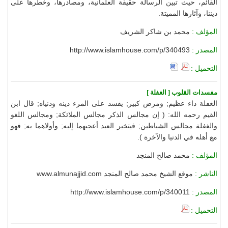
القائم، حيث تبين الرسالة حقيقة العلمانية، ومصادرها، وخطرها على
ديننا، وآثارها المميتة.
المؤلف :
محمد بن شاكر الشريف
المصدر :
http://www.islamhouse.com/p/340493
التحميل :
مفسدات القلوب [ الغفلة ]
الغفلة داء عظيم; ومرض كبير; يفسد على المرء دينه ودنياه; قال ابن
القيم رحمه الله: ( إن مجالس الذكر مجالس الملائكة; ومجالس اللغو
والغفلة مجالس الشياطين; فيتخير العبد أعجبهما إليه; وأولاهما به; فهو
مع أهله في الدنيا والآخرة ).
المؤلف :
محمد صالح المنجد
الناشر :
موقع الشيخ محمد صالح المنجد www.almunajjid.com
المصدر :
http://www.islamhouse.com/p/340011
التحميل :