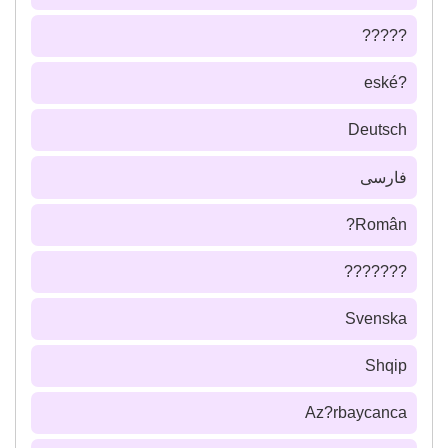
?????
?eské
Deutsch
فارسى
Român?
???????
Svenska
Shqip
Az?rbaycanca