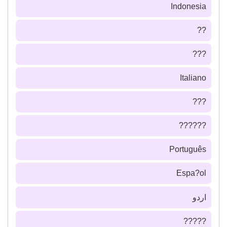
Indonesia
??
???
Italiano
???
??????
Português
Espa?ol
اردو
?????