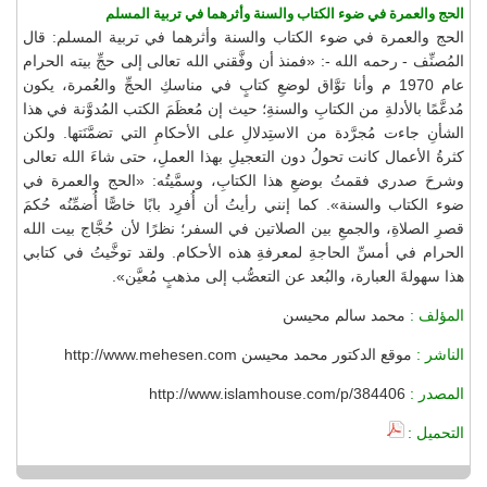
الحج والعمرة في ضوء الكتاب والسنة وأثرهما في تربية المسلم
الحج والعمرة في ضوء الكتاب والسنة وأثرهما في تربية المسلم: قال
المُصنِّف - رحمه الله -: «فمنذ أن وفَّقني الله تعالى إلى حجِّ بيته الحرام
عام 1970 م وأنا توَّاق لوضعِ كتابٍ في مناسكِ الحجِّ والعُمرة، يكون
مُدعَّمًا بالأدلةِ من الكتابِ والسنةِ؛ حيث إن مُعظَمَ الكتب المُدوَّنة في هذا
الشأنِ جاءت مُجرَّدة من الاستِدلالِ على الأحكامِ التي تضمَّنَتها. ولكن
كثرةُ الأعمال كانت تحولُ دون التعجيلِ بهذا العملِ، حتى شاءَ الله تعالى
وشرحَ صدري فقمتُ بوضعِ هذا الكتابِ، وسمَّيتُه: «الحج والعمرة في
ضوء الكتاب والسنة». كما إنني رأيتُ أن أُفرِد بابًا خاصًّا أُضمِّنُه حُكمَ
قصرِ الصلاةِ، والجمعِ بين الصلاتين في السفر؛ نظرًا لأن حُجَّاج بيت الله
الحرام في أمسِّ الحاجةِ لمعرفةِ هذه الأحكام. ولقد توخَّيتُ في كتابي
هذا سهولةَ العبارة، والبُعد عن التعصُّب إلى مذهبٍ مُعيَّن».
المؤلف :
محمد سالم محيسن
الناشر :
موقع الدكتور محمد محيسن http://www.mehesen.com
المصدر :
http://www.islamhouse.com/p/384406
التحميل :