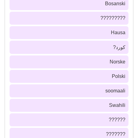
Bosanski
?????????
Hausa
كورد?
Norske
Polski
soomaali
Swahili
??????
???????