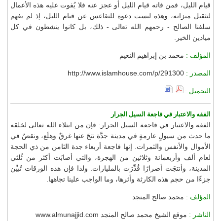
قيام الليل، فمن فاته قيام الليل أو عجز عنه فلا يُفوت عليه هذه الأعمال
لتثقيل ميزانه، وهذه ليست دعوة للتقاعس عن قيام الليل، إذ لم يفهم
سلفنا الصالح - رحمهم الله تعالى - ذلك، بل كانوا ينشطون في كل
ميادين الخير.
المؤلف :
محمد بن إبراهيم النعيم
المصدر :
http://www.islamhouse.com/p/291300
التحميل :
الفقه والاعتبار في فاجعة السيل الجرار
الفقه والاعتبار في فاجعة السيل الجرار: فإن من ابتلاء الله تعالى لخلقه
ما حدث من سيولٍ عارمةٍ في مدينة جدَّة نتجَ عنها غرقٌ وهلَع، ونقصٌ في
الأموال والأنفس والثمرات. إنها فاجعة أربعاء جدة الثامن من ذي الحجة
لعام ألف وأربعمائة وثلاثين من الهجرة، والتي أصابَت أكثر من ثُلثي
المدينة، وأنتجَت أضرارًا قُدِّرَت بالمليارات. ولذا فإن هذه الورقات تُبيِّن
جزءًا من حجم هذه الكارثة وأثرها، وما الواجب علينا تجاهها.
المؤلف :
محمد صالح المنجد
الناشر :
موقع الشيخ محمد صالح المنجد www.almunajjid.com