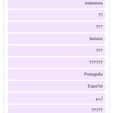
Indonesia
??
???
Italiano
???
??????
Português
Espa?ol
اردو
?????