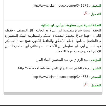
المصدر :
http://www.islamhouse.com/p/341878
التحميل :
التحفة السنية شرح منظومة ابن أبي داود الحائية
التحفة السنية شرح منظومة ابن أبي داود الحائية: قال المصنف - حفظه
الله -: «فهذا شرحٌ مختصرٌ للقصيدة السنيَّة والمنظومة البهيَّة المشهورة
بـ (الحائية) لناظمها الإمام المُحقِّق والحافظ المُتقِن شيخ بغداد أبي بكر
عبد الله بن أبي داود سليمان بن الأشعث السجستاني ابن صاحب السنن
الإمام المعروف - رحمهما الله -».
المؤلف :
عبد الرزاق بن عبد المحسن العباد البدر
الناشر :
موقع الشيخ عبد الرزاق البدر http://www.al-badr.net
المصدر :
http://www.islamhouse.com/p/344673
التحميل :