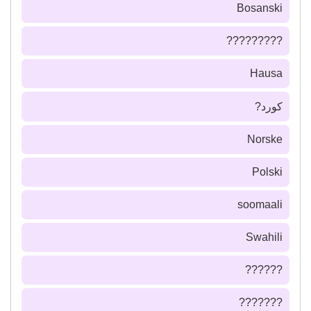
Bosanski
?????????
Hausa
كورد?
Norske
Polski
soomaali
Swahili
??????
???????