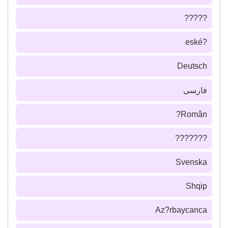
?????
?eské
Deutsch
فارسى
Român?
???????
Svenska
Shqip
Az?rbaycanca