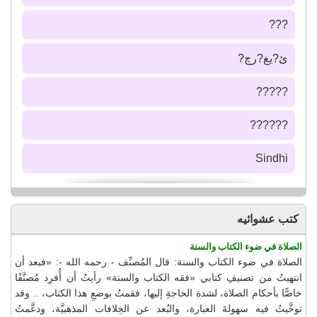
???
ئ?يغ?رچ?
?????
??????
Sindhi
كتب عشوائيه
الصلاة في ضوء الكتاب والسنة
الصلاة في ضوء الكتاب والسنة: قال المُصنِّف - رحمه الله -: «فبعد أن
انتهيتُ من تصنيفِ كتابي «فقه الكتاب والسنة» رأيتُ أن أُفرِد مُصنَّفًا
خاصًّا بأحكام الصلاة، لشدة الحاجةِ إليها، فقمتُ بوضعِ هذا الكتاب، .. وقد
توخَّيتُ فيه سهولةَ العبارة، والبُعد عن الخِلافات المذهبيَّة، ودعَّمتُ