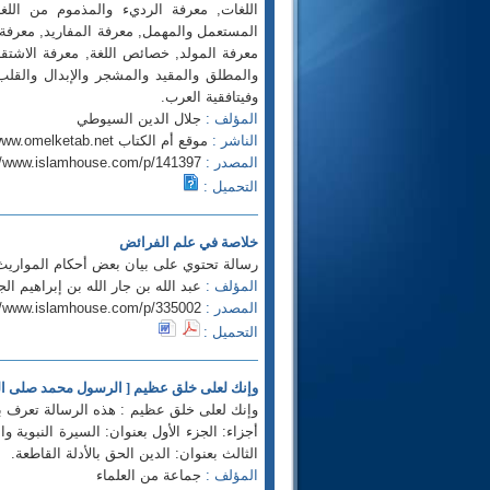
اللغات, معرفة الرديء والمذموم من اللغ
المستعمل والمهمل, معرفة المفاريد, معرفة م
معرفة المولد, خصائص اللغة, معرفة الاشتقا
والمطلق والمقيد والمشجر والإبدال والقلب وا
وفيتافقية العرب.
المؤلف :
جلال الدين السيوطي
الناشر :
موقع أم الكتاب http://www.omelketab.net
المصدر :
//www.islamhouse.com/p/141397
التحميل :
خلاصة في علم الفرائض
رسالة تحتوي على بيان بعض أحكام المواريث 
المؤلف :
عبد الله بن جار الله بن إبراهيم الجا
المصدر :
//www.islamhouse.com/p/335002
التحميل :
وإنك لعلى خلق عظيم [ الرسول محمد صلى الل
وإنك لعلى خلق عظيم : هذه الرسالة تعرف ب
أجزاء: الجزء الأول بعنوان: السيرة النبوية و
الثالث بعنوان: الدين الحق بالأدلة القاطعة.
المؤلف :
جماعة من العلماء