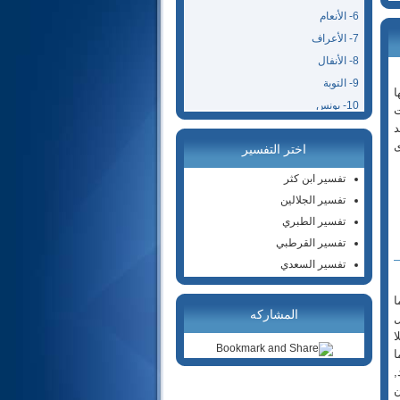
6- الأنعام
7- الأعراف
8- الأنفال
9- التوبة
ا
10- يونس
ت
سمبر 1999 م). وقد
11- هود
ى
اختر التفسير
12- يوسف
13- الرعد
تفسير ابن كثر
14- إبراهيم
تفسير الجلالين
15- الحجر
تفسير الطبري
16- النحل
تفسير القرطبي
17- الإسراء
تفسير السعدي
18- الكهف
ا
19- مريم
المشاركه
ل
20- طه
ا
21- الأنبياء
ا
,
22- الحج
ن
23- المؤمنون