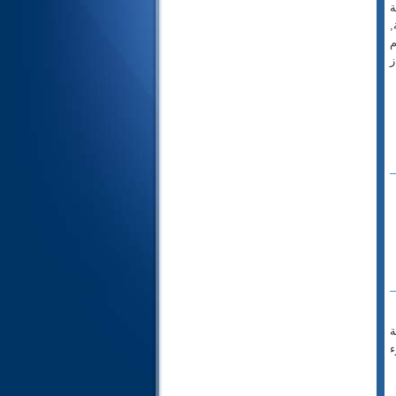
ة
24- النور
,
25- الفرقان
م
ز
26- الشعراء
27- النمل
28- القصص
29- العنكبوت
30- الروم
31- لقمان
32- السجدة
33- الأحزاب
34- سبأ
35- فاطر
36- يس
37- الصافات
38- ص
ة
ء
39- الزمر
40- غافر
41- فصلت