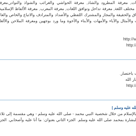
ات, معرفة المطرود والشاذ, معرفة الحواشي والغرائب والشواذ والنوادر,معرف
ختلف اللغة, معرفة تداخل وتوافق اللغات, معرفة المعرب, معرفة الألفاظ الإسلامية
ق والحقيقة والمجاز والمشترك اللفظي والأضداد والمترادف والاتباع والخاص والعا
لأمثال والآباء والأمهات والأبناء والأخوة وما ورد بوجهين ومعرفة الملاحن والألغا
http:
باختصار.
ر الله
http:
ه عليه وسلم ]
الإسلام من خلال شخصية النبي محمد - صلى الله عليه وسلم - وهي مقسمة إلى ثلاث
البشارة بمحمد صلى الله عليه وسلم. الجزء الثاني بعنوان: ما أنا عليه وأصحابي. الجز