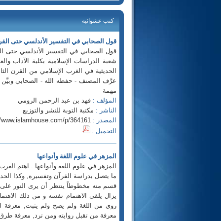
كتب عشوائيه
قول الصحابي في التفسير الأندلسي حتى الق
قول الصحابي في التفسير الأندلسي حتى القرن
شعبة الدراسات الإسلامية بكلية الآداب وال
عرَّف المصنف - حفظه الله - الصحابي وبيَّ
مهمة
المؤلف :
فهد بن عبد الرحمن الرومي
الناشر :
مكتبة التوبة للنشر والتوزيع
المصدر :
//www.islamhouse.com/p/364161
التحميل :
المزهر في علوم اللغة وأنواعها
المزهر في علوم اللغة وأنواعها : اهتم العرب ب
ما يتصل بدراسة القرآن وتفسيره, وكذا الحديث ا
قسم منه مخطوطاً ينتظر أن يرى النور على 
يزال يلقى الاهتمام نفسه و من ذلك الاهتم
روي من اللغة ولم يصح ولم يثبت, معرفة الم
معرفة من تقبل روايته ومن ترد, معرفة طرق 