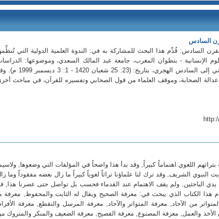
رن السادس
 السادس: قُدِّم هذا البحث للمشاركة به في: الندوة العلمية الدولية التي تُنظِّمه
علوم الإنسانية - بتطوان المغرب، جامعة عبد المالك السعدي، وموضوعها: الدراسا
الحديثية في الغرب الإسلامي من القرن الثاني إلى السادس الهجري، بتاريخ: (23: 25 شعبان 1420 - 1: 3 دي
ن عدالة الصحابة، وموقف العلماء من قول الصحابي وتفسيره للقرآن، في مباحث أخر
http:
تراثهم اللغوي اهتماماً كبيراً, وقد بدأ هذا واضحاً في المؤلفات التي وضعوها, ولاسيم
لنبوي الشريف, وقد ترك لنا علماؤنا تراثاً لغوياً كبيراً ما زال بعضه مفقوداً وما زا
يدي الباحثين, ولم يقف الاهتمام عند القدماء فحسب بل تواصل حتى عصرنا هذا, فل
ام هذا الكتاب الذي يبحث في: معرفة الصحيح ويقال له الثابت والمحفوظ, معرفة م
تواتر من الآحاد, معرفة المتواتر والآحاد, معرفة المرسل والنقطع, معرفة الأفراد
الأخذ والعمل, معرفة المصنوع, معرفة الفصيح, معرفة الضعيف والمنكر والمتروك م