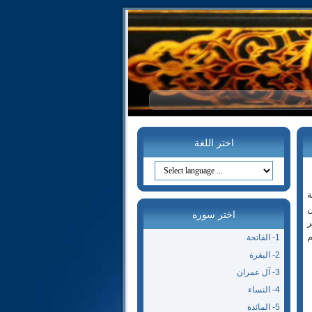
اختر اللغة
ة
ن
اختر سوره
ر
م
1- الفاتحة
2- البقرة
3- آل عمران
4- النساء
5- المائدة