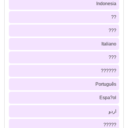
Indonesia
??
???
Italiano
???
??????
Português
Espa?ol
اردو
?????