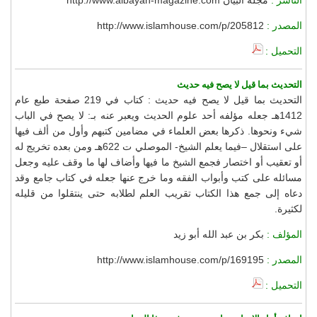
المصدر :
http://www.islamhouse.com/p/205812
التحميل :
التحديث بما قيل لا يصح فيه حديث
التحديث بما قيل لا يصح فيه حديث : كتاب في 219 صفحة طبع عام
1412هـ جعله مؤلفه أحد علوم الحديث ويعبر عنه بـ: لا يصح في الباب
شيء ونحوها. ذكرها بعض العلماء في مضامين كتبهم وأول من ألف فيها
على استقلال –فيما يعلم الشيخ- الموصلي ت 622هـ ومن بعده تخريج له
أو تعقيب أو اختصار فجمع الشيخ ما فيها وأضاف لها ما وقف عليه وجعل
مسائله على كتب وأبواب الفقه وما خرج عنها جعله في كتاب جامع وقد
دعاه إلى جمع هذا الكتاب تقريب العلم لطلابه حتى ينتقلوا من قليله
لكثيرة.
المؤلف :
بكر بن عبد الله أبو زيد
المصدر :
http://www.islamhouse.com/p/169195
التحميل :