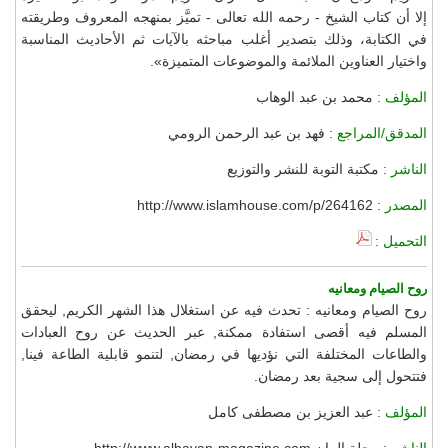
إلا أن كتاب الشيخ - رحمه الله تعالى - تميَّز بمنهجه المعروف وطريقته
في الكتابة، وذلك بتصدير أغلب مباحثه بالآيات ثم الأحاديث المناسبة
واختيار العناوين الملائمة والموضوعات المتميزة».
المؤلف :
محمد بن عبد الوهاب
المدقق/المراجع :
فهد بن عبد الرحمن الرومي
الناشر :
مكتبة التوبة للنشر والتوزيع
المصدر :
http://www.islamhouse.com/p/264162
التحميل :
روح الصيام ومعانيه
روح الصيام ومعانيه : تحدث فيه عن استغلال هذا الشهر الكريم, ليحقق
المسلم فيه أقصى استفادة ممكنة, عبر الحديث عن روح العبادات
والطاعات المختلفة التي نؤديها في رمضان, لتنمو قابلية الطاعة فينا,
فتتحول إلى سجية بعد رمضان.
المؤلف :
عبد العزيز بن مصطفى كامل
الناشر :
مجلة البيان http://www.albayan-magazine.com