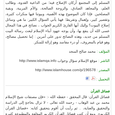
المسلم إلى المجتمع أركان الإصلاح فيه؛ من الداعية القدوة، وطالب
العلم، والمجاهد الصادق، والزوجة الصالحة، والأم المربية، وبقية
المصلحين. فإذا كان الموضوع بهذه الأهمية، وبيوتنا فيها منكرات كثيرة،
وتقصير كبير، وإهمال وتفريط؛ فهنا يأتي السؤال الكبير: ما هي وسائل
إصلاح البيوت؟ وإليك أيها القارئ الكريم الجواب ، نصائح في هذا المجال
عسى الله أن ينفع بها، وأن يوجه جهود أبناء الإسلام لبعث رسالة البيت
المسلم من جديد، وهذه النصائح تدور على أمرين : إما تحصيل مصالح،
وهو قيام بالمعروف، أو درء مفاسد وهو إزالة للمنكر.
المؤلف :
محمد صالح المنجد
الناشر :
موقع الإسلام سؤال وجواب http://www.islamqa.info
المصدر :
http://www.islamhouse.com/p/196578
التحميل :
فضائل القرآن
فضائل القرآن: قال المحقق - حفظه الله -: «فإن مصنفات شيخ الإسلام
محمد بن عبد الوهاب - رحمه الله تعالى - لا تزال بحاجةٍ إلى الدراسة
والتحقيق والعناية، .. ثم رأيت أن أقوم بتحقيق كتابه: «فضائل القرآن
الكريم». ومع أن كتب فضائل القرآن الكريم المؤلفة والمطبوعة كثيرة