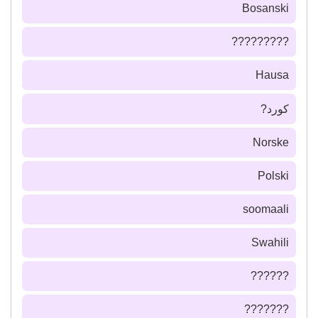
Bosanski
?????????
Hausa
كورد?
Norske
Polski
soomaali
Swahili
??????
???????