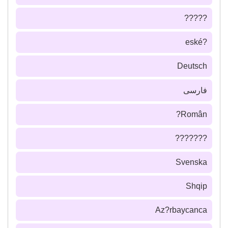
?????
?eské
Deutsch
فارسى
Român?
???????
Svenska
Shqip
Az?rbaycanca