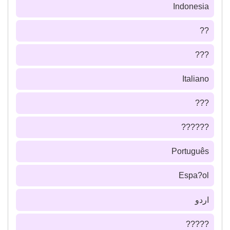
Indonesia
??
???
Italiano
???
??????
Português
Espa?ol
اردو
?????