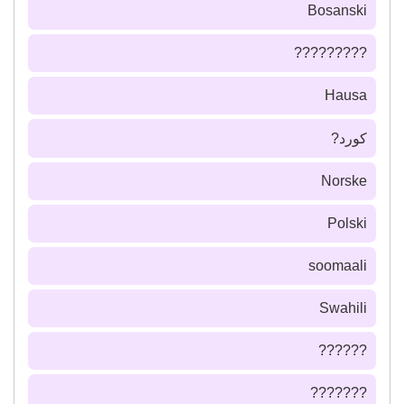
Bosanski
?????????
Hausa
كورد?
Norske
Polski
soomaali
Swahili
??????
???????