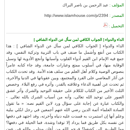
المؤلف :
عبد الرحمن بن ناصر البراك
المصدر :
http://www.islamhouse.com/p/2394
التحميل :
الداء والدواء [ الجواب الكافي لمن سأل عن الدواء الشافي ]
الداء والدواء [ الجواب الكافي لمن سأل عن الدواء الشافي ] : هذا
الكتاب من أنفع وأشمل ما صنف في باب التربية وتزكية النفس، وقد
جمع فيه الإمام ابن القيم أدواء القلوب وأسبابها وأنجع الأدوية لها وسبل
الوقاية منها، في أسلوب ممتع وعبارات جامعة، وقد جاء كتابه عامراً
بنصوص الوصية وكلام أهل العلم من سلف هذه الأمة. وقد تحدث الكتاب
عن آثار المعاصي على الفرد والمجتمع، وبين عقوباتها في الدنيا والآخرة،
ثم تحدث عن أهمية الدعاء وعلاقته بالقدر، وأثره في رفع البلاء. وخصص
الثلث الأخير من الكتاب للكلام على حقيقة التوحيد والشرك وأثر عشق
الصور على توحيد الله تعالى، وأنه من أسباب الشرك بالله تعالى. -
والكتاب عبارة عن إجابة على سؤال ورد لابن القيم نصه: « ما تقول
السادة العلماء أئمة الدين رضي الله عنهم أجمعين في رجل ابتُلي ببلية
وعلم أنها إن استمرت به فسدت عليه دنياه وآخرته، وقد اجتهد في دفعها
عن نفسه بكل طريق فما يزداد إلا توقدا وشدة، فما الحيلة في دفعها؟
وما الطريق إلى كشفها؟ فرحم الله من أعان مبتلى، والله في عون