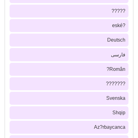
?????
?eské
Deutsch
فارسى
Român?
???????
Svenska
Shqip
Az?rbaycanca