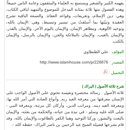
يفهمه الكبير والصغير ويستمتع به العلماء والمثقفون وعامة الناس جميعاً؛
وهذه الفصول منها ثلاثة بمثابة المدخل للموضوع والتمهيد لباقي الكتاب،
وهي: دين الإسلام، وتعريفات، وقواعد العقائد. والتسعة الباقية تشرح
العقيدة وتبيّنها بما أسلفتُ من تيسير وتبسيط، وهي: الإيمان بالله،
وتوحيد الألوهية، ومظاهر الإيمان، والإيمان باليوم الآخر، والإيمان بالقدر،
والإيمان بالغيب، والإيمان بالملائكة والجن، والإيمان بالرسل، والإيمان
بالكتب.
المؤلف :
علي الطنطاوي
المصدر :
http://www.islamhouse.com/p/228876
التحميل :
شرح ثلاثة الأصول [ البراك ]
ثلاثة الأصول : رسالة مختصرة ونفيسة تحتوي على الأصول الواجب على
الإنسان معرفتها من معرفة العبد ربه, وأنواع العبادة التي أمر الله بها،
ومعرفة العبد دينه، ومراتب الدين، وأركان كل مرتبة، ومعرفة النبي -
صلى الله عليه وسلم - في نبذة من حياته، والحكمة من بعثته، والإيمان
بالبعث والنشور، وركنا التوحيد وهما الكفر بالطاغوت,والإيمان بالله، وقد
قام بشرحها فضيلة الشيخ عبد الرحمن بن ناصر البراك- حفظه الله -.