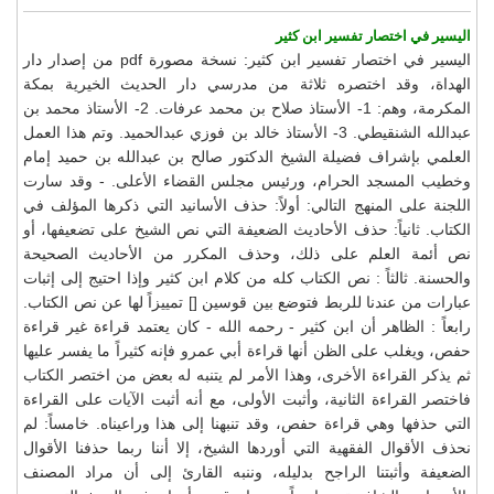
اليسير في اختصار تفسير ابن كثير
اليسير في اختصار تفسير ابن كثير: نسخة مصورة pdf من إصدار دار
الهداة، وقد اختصره ثلاثة من مدرسي دار الحديث الخيرية بمكة
المكرمة، وهم: 1- الأستاذ صلاح بن محمد عرفات. 2- الأستاذ محمد بن
عبدالله الشنقيطي. 3- الأستاذ خالد بن فوزي عبدالحميد. وتم هذا العمل
العلمي بإشراف فضيلة الشيخ الدكتور صالح بن عبدالله بن حميد إمام
وخطيب المسجد الحرام، ورئيس مجلس القضاء الأعلى. - وقد سارت
اللجنة على المنهج التالي: أولاً: حذف الأسانيد التي ذكرها المؤلف في
الكتاب. ثانياً: حذف الأحاديث الضعيفة التي نص الشيخ على تضعيفها، أو
نص أئمة العلم على ذلك، وحذف المكرر من الأحاديث الصحيحة
والحسنة. ثالثاً : نص الكتاب كله من كلام ابن كثير وإذا احتيج إلى إثبات
عبارات من عندنا للربط فتوضع بين قوسين [] تمييزاً لها عن نص الكتاب.
رابعاً : الظاهر أن ابن كثير - رحمه الله - كان يعتمد قراءة غير قراءة
حفص، ويغلب على الظن أنها قراءة أبي عمرو فإنه كثيراً ما يفسر عليها
ثم يذكر القراءة الأخرى، وهذا الأمر لم يتنبه له بعض من اختصر الكتاب
فاختصر القراءة الثانية، وأثبت الأولى، مع أنه أثبت الآيات على القراءة
التي حذفها وهي قراءة حفص، وقد تنبهنا إلى هذا وراعيناه. خامساً: لم
نحذف الأقوال الفقهية التي أوردها الشيخ، إلا أننا ربما حذفنا الأقوال
الضعيفة وأثبتنا الراجح بدليله، وننبه القارئ إلى أن مراد المصنف